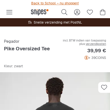
Back to School – nu shoppen!
Snelle verzending met PostNL
incl. BTW indien van toepassing
Pegador
plus
verzendkosten
Pike Oversized Tee
Prijs
39,99 €
+ 39
COINS
Kleur
: zwart