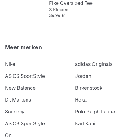
Pike Oversized Tee
3 Kleuren
Prijs
39,99 €
Meer merken
Nike
adidas Originals
ASICS SportStyle
Jordan
New Balance
Birkenstock
Dr. Martens
Hoka
Saucony
Polo Ralph Lauren
ASICS SportStyle
Karl Kani
On