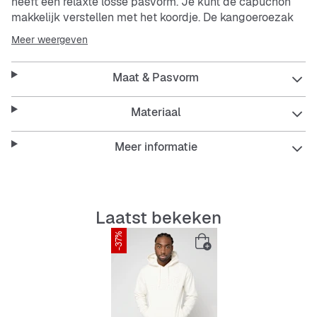
heeft een relaxte losse pasvorm. Je kunt de capuchon
makkelijk verstellen met het koordje. De kangoeroezak
houdt je handen warm of biedt plek voor kleine spullen.
Meer weergeven
De hoodie is stevig en makkelijk in onderhoud – perfect
voor elke dag.
Maat & Pasvorm
Features:
Materiaal
Meer informatie
Losse pasvorm voor een ontspannen zit
Capuchon met verstelbaar koordje
Laatst bekeken
Kangoeroezak voor comfort en opbergruimte
-37%
Stevig en makkelijk te onderhouden
Beige kleur voor veelzijdige combinaties