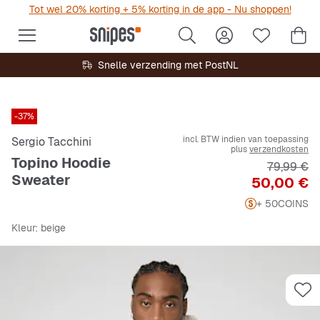
Tot wel 20% korting + 5% korting in de app - Nu shoppen!
Snelle verzending met PostNL
-37%
incl. BTW indien van toepassing
Sergio Tacchini
plus
verzendkosten
Topino Hoodie
Originele 
79,99 €
Sweater
Prijs
50,00 €
+ 50
COINS
Kleur
: beige