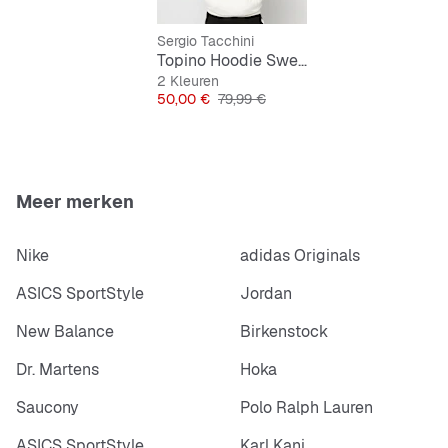
Sergio Tacchini
Topino Hoodie Sweater
2 Kleuren
Prijs
Originele Prijs
50,00 €
79,99 €
Meer merken
Nike
adidas Originals
ASICS SportStyle
Jordan
New Balance
Birkenstock
Dr. Martens
Hoka
Saucony
Polo Ralph Lauren
ASICS SportStyle
Karl Kani