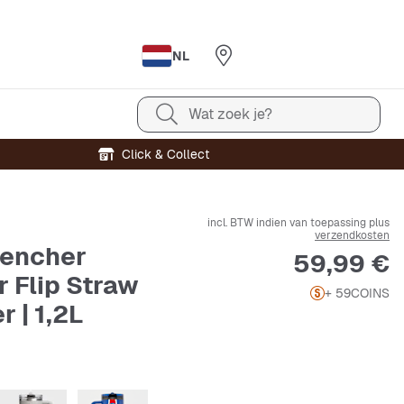
NL
Wat zoek je?
Click & Collect
incl. BTW indien van toepassing plus
verzendkosten
encher
Prijs
59,99 €
r Flip Straw
+ 59
COINS
 | 1,2L