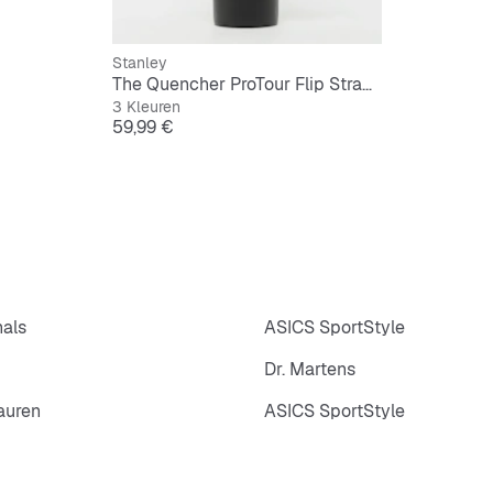
Stanley
The Quencher ProTour Flip Straw Tumbler | 1,2L
3 Kleuren
Prijs
59,99 €
nals
ASICS SportStyle
Dr. Martens
auren
ASICS SportStyle