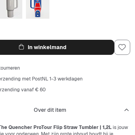
In winkelmand
etourneren
verzending met PostNL 1-3 werkdagen
erzending vanaf € 60
Over dit item
The Quencher ProTour Flip Straw Tumbler | 1,2L
is jouw
e voor onderweg. Met zijn grote inhoud houdt hij je