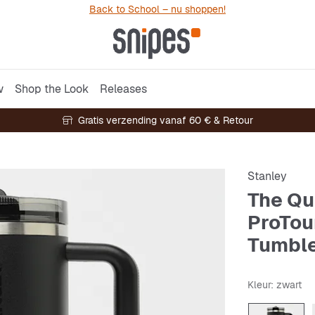
Back to School – nu shoppen!
w
Shop the Look
Releases
Gratis verzending vanaf 60 € & Retour
Stanley
The Qu
ProTou
Tumbler
Kleur
: zwart