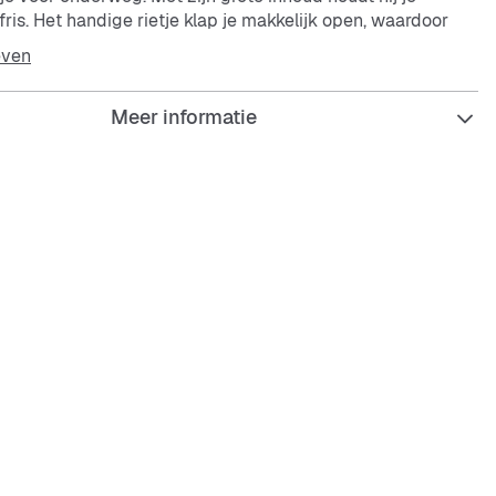
fris. Het handige rietje klap je makkelijk open, waardoor
r simpel wordt.
even
Meer informatie
r inhoud
ontwerp voor dagelijks gebruik
aw: inklapbaar rietje
warte afwerking
abele grip voor een veilige houd