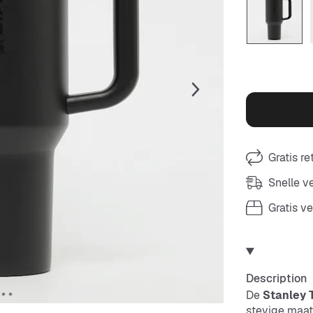
Gratis r
Snelle 
Gratis v
Description
De
Stanley 
stevige maatj