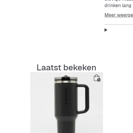
drinken lang 
drinken supe
Meer weerg
Features:
1,2 lite
Laatst bekeken
Stevig 
Flip Str
Matte z
Comfort