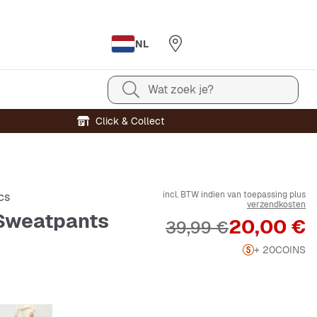
NL
Wat zoek je?
Click & Collect
incl. BTW indien van toepassing plus
cs
verzendkosten
 Sweatpants
Prijs
20,00 €
Originele Prijs
39,99 €
+ 20
COINS