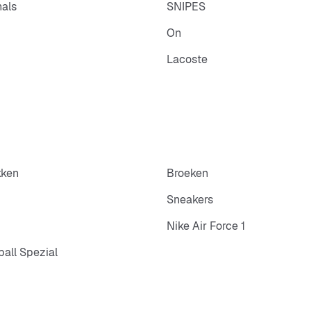
nals
SNIPES
On
Lacoste
kken
Broeken
Sneakers
Nike Air Force 1
all Spezial