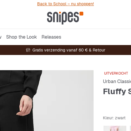
Back to School – nu shoppen!
w
Shop the Look
Releases
Gratis verzending vanaf 60 € & Retour
UITVERKOCHT
Urban Classi
Fluffy
Kleur
: zwart