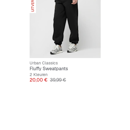
UITVERKOCHT
Urban Classics
Fluffy Sweatpants
2 Kleuren
Prijs
Originele Prijs
20,00 €
39,99 €