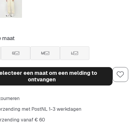
e maat
S
M
L
electeer een maat om een melding to
ontvangen
etourneren
verzending met PostNL 1-3 werkdagen
erzending vanaf € 60