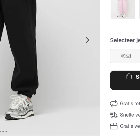
Selecteer j
XS
S
Gratis r
Snelle 
Gratis v