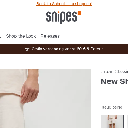
Back to School – nu shoppen!
w
Shop the Look
Releases
Gratis verzending vanaf 60 € & Retour
Urban Classi
New Sh
Kleur
: beige