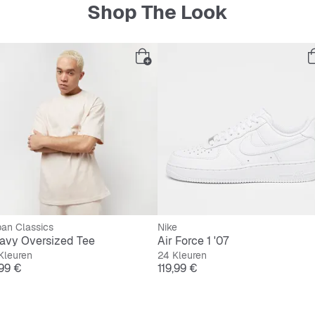
Shop The Look
Rechte
Ademend
Materia
Maatadvies
Large.
an Classics
Nike
avy Oversized Tee
Air Force 1 '07
Kleuren
24 Kleuren
js
Prijs
,99 €
119,99 €