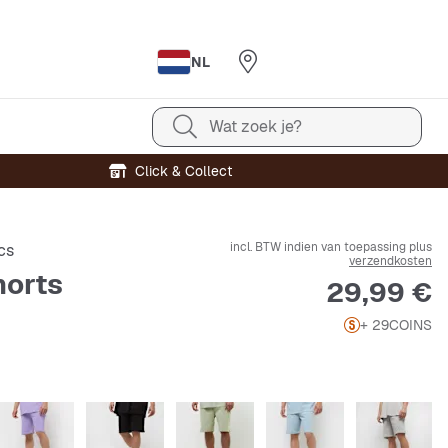
NL
Wat zoek je?
Click & Collect
incl. BTW indien van toepassing plus
cs
verzendkosten
orts
Prijs
29,99 €
+ 29
COINS