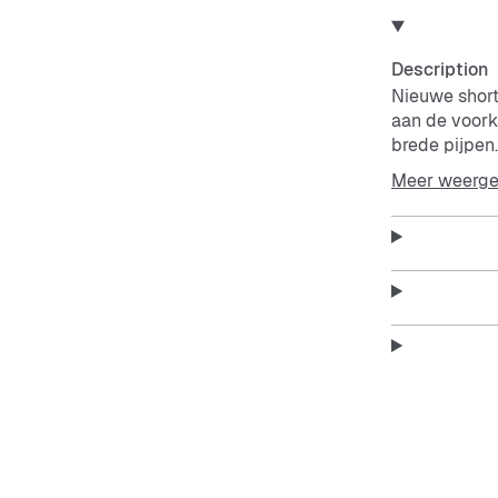
Description
Nieuwe shor
aan de voork
brede pijpen
Meer weerg
Deze shorts 
dankzij het l
Features:
Nieuwe
Twee za