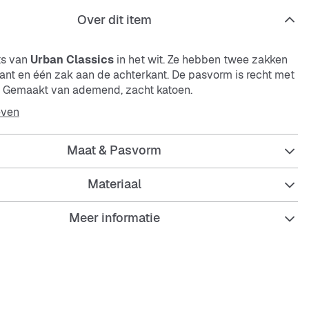
Over dit item
ts van
Urban Classics
in het wit. Ze hebben twee zakken
ant en één zak aan de achterkant. De pasvorm is recht met
. Gemaakt van ademend, zacht katoen.
even
zijn perfect voor warme dagen en bieden veel comfort
Maat & Pasvorm
ichte materiaal.
Materiaal
Meer informatie
 shorts van
Urban Classics
in wit
kken aan de voorkant, één zak aan de achterkant