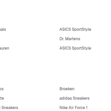
nals
ASICS SportStyle
Dr. Martens
auren
ASICS SportStyle
ps
Broeken
tte
adidas Sneakers
 Sneakers
Nike Air Force 1