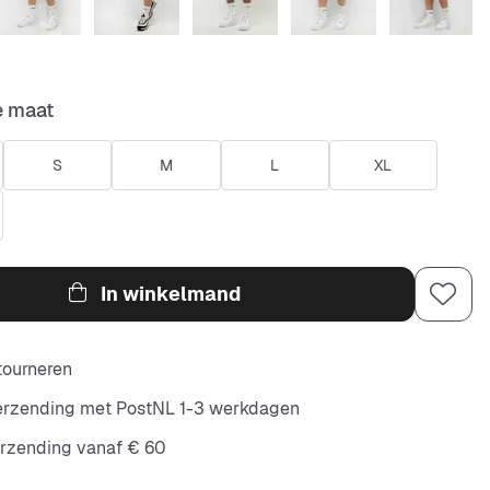
e maat
S
M
L
XL
In winkelmand
etourneren
verzending met PostNL 1-3 werkdagen
erzending vanaf € 60