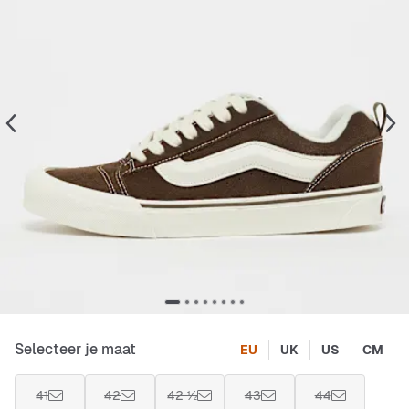
Selecteer je maat
EU
UK
US
CM
41
42
42 ½
43
44