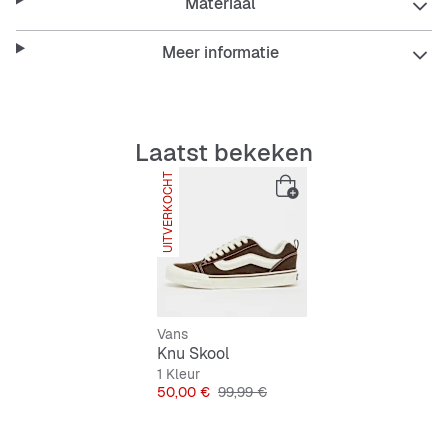
Materiaal
Meer informatie
Laatst bekeken
UITVERKOCHT
SNIPES EXCLUSIVE
Vans
Knu Skool
1 Kleur
Prijs
Originele Prijs
50,00 €
99,99 €