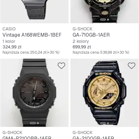
CASIO
G-SHOCK
Vintage A168WEMB-1BEF
GA-710GB-1AER
1 kolor
2 kolory
Cena
Cena
324,99 zł
699,99 zł
Najniższa cena:
250,24 zł
(+30 %)
Najniższa cena:
538,99 zł
(+30 %)
G-SHOCK
G-SHOCK
GMA-P2100BB-1AER
GA-2100GB-1AER