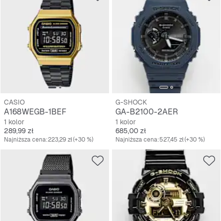
CASIO
G-SHOCK
A168WEGB-1BEF
GA-B2100-2AER
1 kolor
1 kolor
Cena
Cena
289,99 zł
685,00 zł
Najniższa cena:
223,29 zł
(+30 %)
Najniższa cena:
527,45 zł
(+30 %)