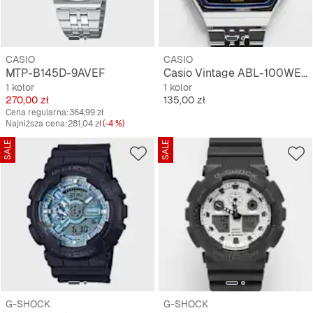
CASIO
CASIO
MTP-B145D-9AVEF
Casio Vintage ABL-100WE-1AEF
1 kolor
1 kolor
Cena
Cena
270,00 zł
135,00 zł
Cena regularna:
364,99 zł
Najniższa cena:
281,04 zł
(-4 %)
SALE
SALE
G-SHOCK
G-SHOCK