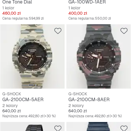
One Tone Dial
GA-100WD-1AER
1 kolor
1 kolor
Cena
Cena
460,00 zł
400,00 zł
Cena regularna:
594,99 zł
Cena regularna:
550,00 zł
G-SHOCK
G-SHOCK
GA-2100CM-5AER
GA-2100CM-8AER
2 kolory
2 kolory
Cena
Cena
640,00 zł
640,00 zł
Najniższa cena:
492,80 zł
(+30 %)
Najniższa cena:
492,80 zł
(+30 %)