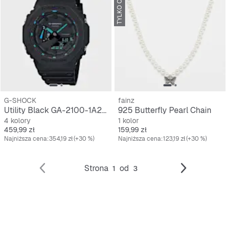
TYLKO ONLINE
G-SHOCK
fainz
Utility Black GA-2100-1A2ER
925 Butterfly Pearl Chain
4 kolory
1 kolor
Cena
Cena
459,99 zł
159,99 zł
Najniższa cena:
354,19 zł
(+30 %)
Najniższa cena:
123,19 zł
(+30 %)
Strona
od
1
3