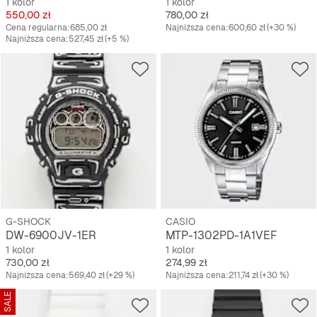
1 kolor
1 kolor
Cena
Cena
550,00 zł
780,00 zł
Cena regularna:
685,00 zł
Najniższa cena:
600,60 zł
(+30 %)
Najniższa cena:
527,45 zł
(+5 %)
G-SHOCK
CASIO
DW-6900JV-1ER
MTP-1302PD-1A1VEF
1 kolor
1 kolor
Cena
Cena
730,00 zł
274,99 zł
Najniższa cena:
569,40 zł
(+29 %)
Najniższa cena:
211,74 zł
(+30 %)
SALE