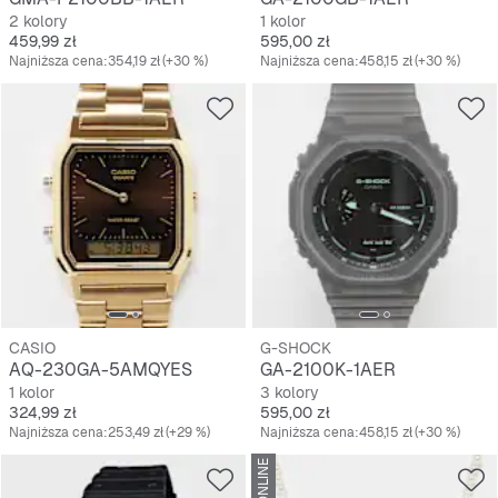
2 kolory
1 kolor
Cena
Cena
459,99 zł
595,00 zł
Najniższa cena:
354,19 zł
(+30 %)
Najniższa cena:
458,15 zł
(+30 %)
CASIO
G-SHOCK
AQ-230GA-5AMQYES
GA-2100K-1AER
1 kolor
3 kolory
Cena
Cena
324,99 zł
595,00 zł
Najniższa cena:
253,49 zł
(+29 %)
Najniższa cena:
458,15 zł
(+30 %)