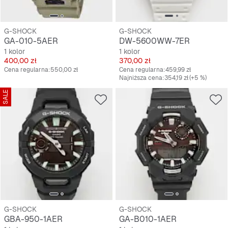
G-SHOCK
G-SHOCK
GA-010-5AER
DW-5600WW-7ER
1 kolor
1 kolor
Cena
Cena
400,00 zł
370,00 zł
Cena regularna:
550,00 zł
Cena regularna:
459,99 zł
Najniższa cena:
354,19 zł
(+5 %)
SALE
G-SHOCK
G-SHOCK
GBA-950-1AER
GA-B010-1AER