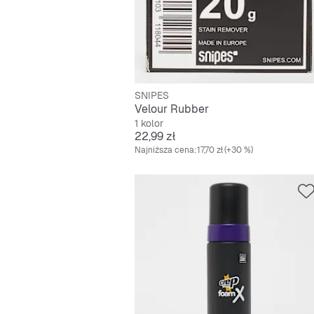
SNIPES
Velour Rubber
1 kolor
Cena
22,99 zł
Najniższa cena:
17,70 zł
(+30 %)