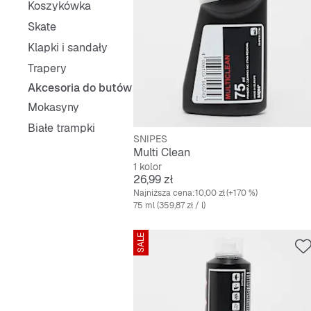
Koszykówka
Skate
Klapki i sandały
Trapery
Akcesoria do butów
Mokasyny
Białe trampki
SNIPES
Multi Clean
1 kolor
Cena
26,99 zł
Najniższa cena:
10,00 zł
(+170 %)
75 ml (359,87 zł / l)
SALE