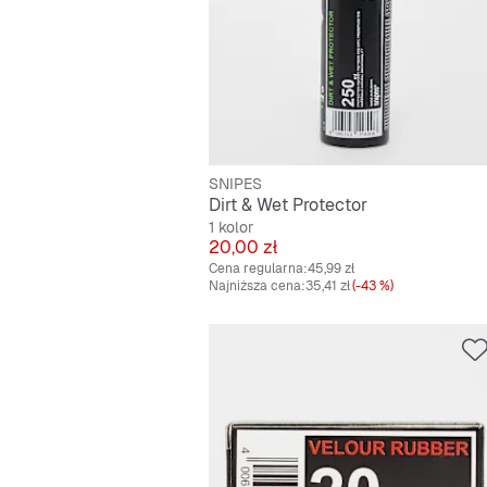
SNIPES
Dirt & Wet Protector
1 kolor
Cena
20,00 zł
Cena regularna:
45,99 zł
Najniższa cena:
35,41 zł
(-43 %)