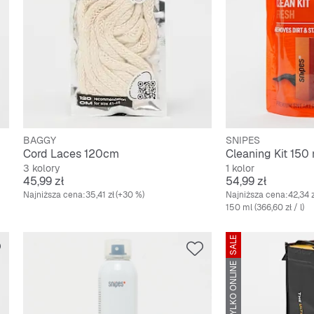
BAGGY
SNIPES
Cord Laces 120cm
Cleaning Kit 150
3 kolory
1 kolor
Cena
Cena
45,99 zł
54,99 zł
Najniższa cena:
35,41 zł
(+30 %)
Najniższa cena:
42,34 z
150 ml (366,60 zł / l)
SALE
TYLKO ONLINE