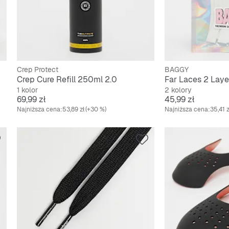
Crep Protect
BAGGY
Crep Cure Refill 250ml 2.0
Far Laces 2 Lay
1 kolor
2 kolory
Cena
Cena
69,99 zł
45,99 zł
Najniższa cena:
53,89 zł
(+30 %)
Najniższa cena:
35,41 z