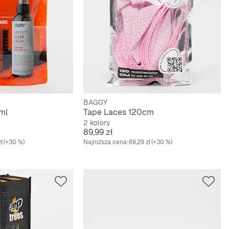
BAGGY
 ml
Tape Laces 120cm
2 kolory
Cena
89,99 zł
ł
(+30 %)
Najniższa cena:
69,29 zł
(+30 %)