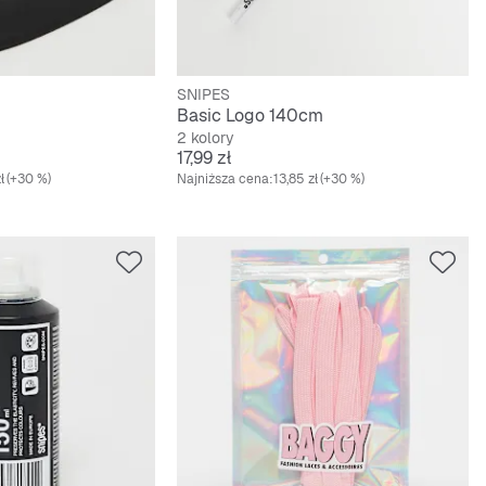
SNIPES
Basic Logo 140cm
2 kolory
Cena
17,99 zł
ł
(+30 %)
Najniższa cena:
13,85 zł
(+30 %)