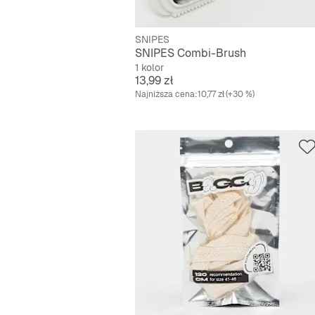
SNIPES
SNIPES Combi-Brush
1 kolor
Cena
13,99 zł
Najniższa cena:
10,77 zł
(+30 %)