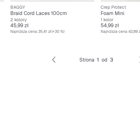
BAGGY
Crep Protect
Braid Cord Laces 100cm
Foam Mini
2 kolory
1 kolor
Cena
Cena
45,99 zł
54,99 zł
Najniższa cena:
35,41 zł
(+30 %)
Najniższa cena:
42,89 z
Strona
1
od
3