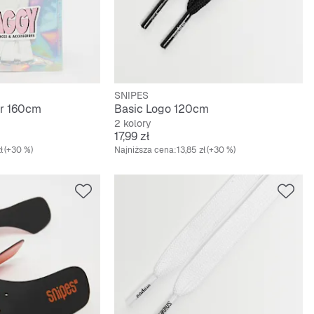
SNIPES
er 160cm
Basic Logo 120cm
2 kolory
Cena
17,99 zł
ł
(+30 %)
Najniższa cena:
13,85 zł
(+30 %)