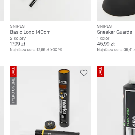
SNIPES
SNIPES
Basic Logo 140cm
Sneaker Guards
2 kolory
1 kolor
Cena
Cena
17,99 zł
45,99 zł
Najniższa cena:
13,85 zł
(+30 %)
Najniższa cena:
35,41 z
SALE
SALE
TYLKO ONLINE