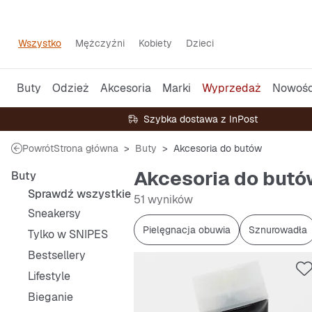
Wszystko
Mężczyźni
Kobiety
Dzieci
Buty
Odzież
Akcesoria
Marki
Wyprzedaż
Nowośc
Szybka dostawa z InPost
Powrót
Strona główna
Buty
Akcesoria do butów
Akcesoria do butó
Buty
Sprawdź wszystkie
51 wyników
Sneakersy
Pielęgnacja obuwia
Sznurowadła
Tylko w SNIPES
Bestsellery
Lifestyle
Bieganie