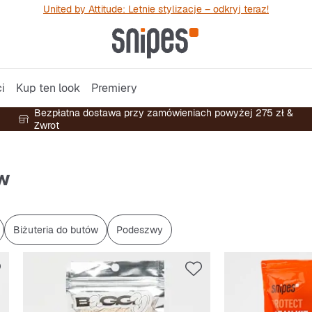
United by Attitude: Letnie stylizacje – odkryj teraz!
i
Kup ten look
Premiery
Bezpłatna dostawa przy zamówieniach powyżej 275 zł &
Zwrot
w
Biżuteria do butów
Podeszwy