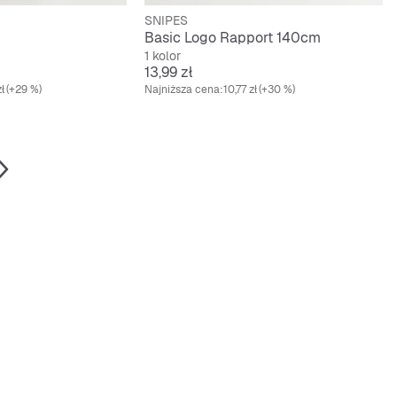
SNIPES
Basic Logo Rapport 140cm
1 kolor
Cena
13,99 zł
ł
(+29 %)
Najniższa cena:
10,77 zł
(+30 %)