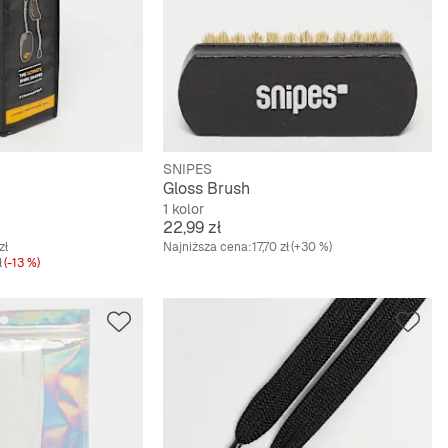
SNIPES
Gloss Brush
1 kolor
Cena
22,99 zł
zł
Najniższa cena:
17,70 zł
(+30 %)
ł
(-13 %)