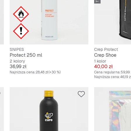
SNIPES
Crep Protect
Protect 250 ml
Crep Shoe
2 kolory
1 kolor
Cena
Cena
36,99 zł
40,00 zł
Najniższa cena:
28,48 zł
(+30 %)
Cena regularna:
59,99 
Najniższa cena:
46,19 z