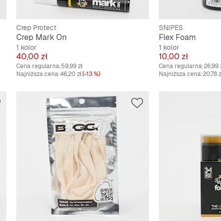
Crep Protect
SNIPES
Crep Mark On
Flex Foam
1 kolor
1 kolor
Cena
Cena
40,00 zł
10,00 zł
Cena regularna:
59,99 zł
Cena regularna:
26,99 
Najniższa cena:
46,20 zł
(-13 %)
Najniższa cena:
20,78 z