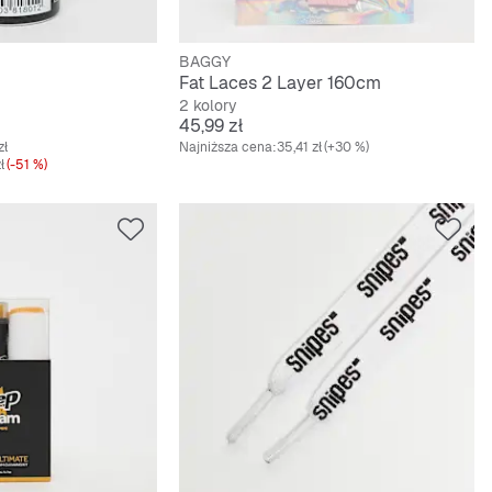
BAGGY
Fat Laces 2 Layer 160cm
2 kolory
Cena
45,99 zł
zł
Najniższa cena:
35,41 zł
(+30 %)
ł
(-51 %)