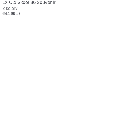
LX Old Skool 36 Souvenir
2 kolory
Cena
644,99 zł