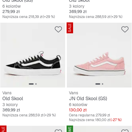
Old Skool (GS)
Old Skool
6 kolorów
3 kolory
Cena
Cena
279,99 zł
369,99 zł
Najniższa cena:
218,39 zł
(+29 %)
Najniższa cena:
288,59 zł
(+29 %)
SALE
Vans
Vans
Old Skool
JN Old Skool (GS)
3 kolory
6 kolorów
Cena
Cena
369,99 zł
130,00 zł
Najniższa cena:
288,59 zł
(+29 %)
Cena regularna:
279,99 zł
Najniższa cena:
180,00 zł
(-27 %)
SALE