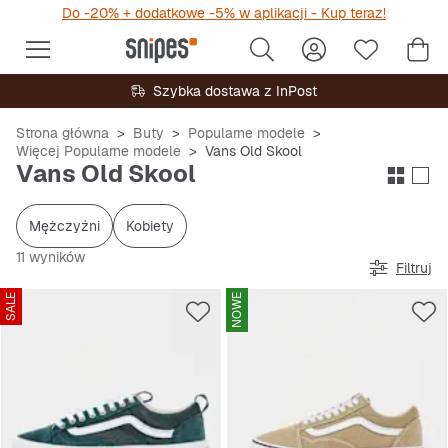
Do -20% + dodatkowe -5% w aplikacji - Kup teraz!
Szybka dostawa z InPost
Strona główna
Buty
Popularne modele
Więcej Popularne modele
Vans Old Skool
Vans Old Skool
Mężczyźni
Kobiety
11 wyników
Filtruj
SALE
NOWE