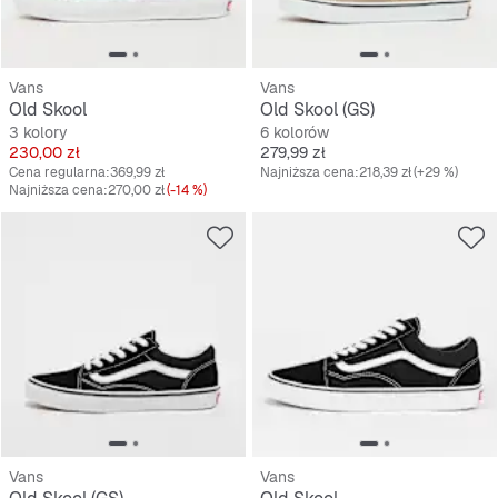
Vans
Vans
Old Skool
Old Skool (GS)
3 kolory
6 kolorów
Cena
Cena
230,00 zł
279,99 zł
Cena regularna:
369,99 zł
Najniższa cena:
218,39 zł
(+29 %)
Najniższa cena:
270,00 zł
(-14 %)
Vans
Vans