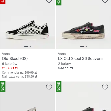
NOWE
Vans
Vans
Old Skool (GS)
LX Old Skool 36 Souvenir
6 kolorów
2 kolory
Cena
Cena
230,00 zł
644,99 zł
Cena regularna:
299,99 zł
Najniższa cena:
230,99 zł
NOWE
NOWE