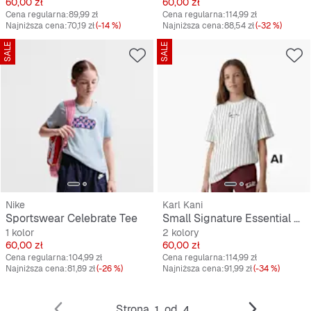
Cena
Cena
60,00 zł
60,00 zł
Cena regularna:
89,99 zł
Cena regularna:
114,99 zł
Najniższa cena:
70,19 zł
(-14 %)
Najniższa cena:
88,54 zł
(-32 %)
SALE
SALE
Nike
Karl Kani
Sportswear Celebrate Tee
Small Signature Essential Pinstripe Tee Junior
1 kolor
2 kolory
Cena
Cena
60,00 zł
60,00 zł
Cena regularna:
104,99 zł
Cena regularna:
114,99 zł
Najniższa cena:
81,89 zł
(-26 %)
Najniższa cena:
91,99 zł
(-34 %)
Strona
od
1
4