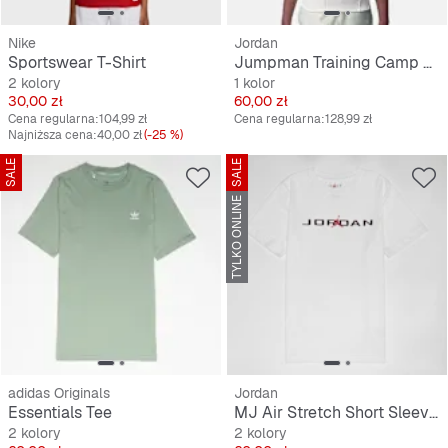
Nike
Jordan
Sportswear T-Shirt
Jumpman Training Camp Pintuck T
2 kolory
1 kolor
Cena
Cena
30,00 zł
60,00 zł
Cena regularna:
104,99 zł
Cena regularna:
128,99 zł
Najniższa cena:
40,00 zł
(-25 %)
SALE
SALE
TYLKO ONLINE
adidas Originals
Jordan
Essentials Tee
MJ Air Stretch Short Sleeve Crew
2 kolory
2 kolory