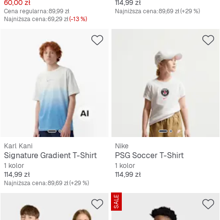
Cena
Cena
60,00 zł
114,99 zł
Cena regularna:
89,99 zł
Najniższa cena:
89,69 zł
(+29 %)
Najniższa cena:
69,29 zł
(-13 %)
Karl Kani
Nike
Signature Gradient T-Shirt
PSG Soccer T-Shirt
1 kolor
1 kolor
Cena
Cena
114,99 zł
114,99 zł
Najniższa cena:
89,69 zł
(+29 %)
SALE