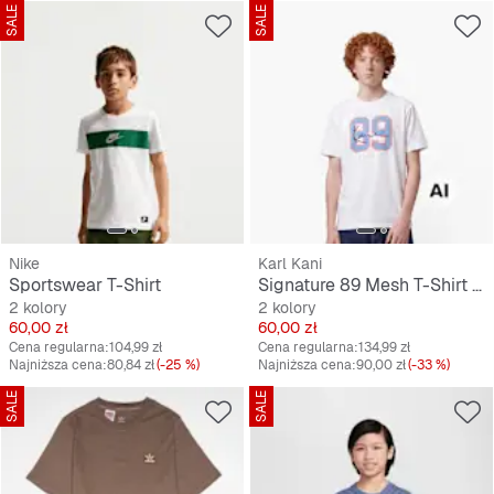
SALE
SALE
Nike
Karl Kani
Sportswear T-Shirt
Signature 89 Mesh T-Shirt Junior
2 kolory
2 kolory
Cena
Cena
60,00 zł
60,00 zł
Cena regularna:
104,99 zł
Cena regularna:
134,99 zł
Najniższa cena:
80,84 zł
(-25 %)
Najniższa cena:
90,00 zł
(-33 %)
SALE
SALE