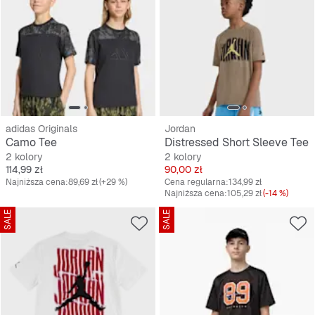
adidas Originals
Jordan
Camo Tee
Distressed Short Sleeve Tee
2 kolory
2 kolory
Cena
Cena
114,99 zł
90,00 zł
Najniższa cena:
89,69 zł
(+29 %)
Cena regularna:
134,99 zł
Najniższa cena:
105,29 zł
(-14 %)
SALE
SALE