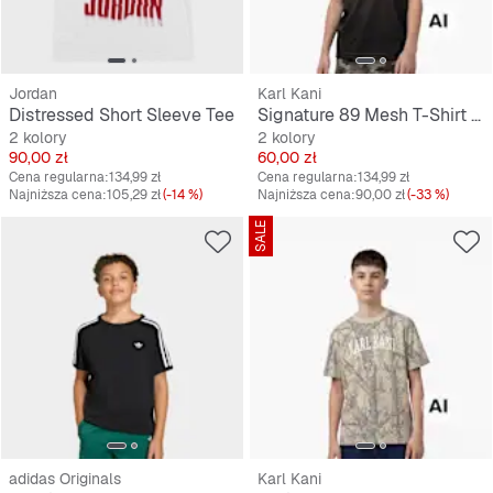
Jordan
Karl Kani
Distressed Short Sleeve Tee
Signature 89 Mesh T-Shirt Junior
2 kolory
2 kolory
Cena
Cena
90,00 zł
60,00 zł
Cena regularna:
134,99 zł
Cena regularna:
134,99 zł
Najniższa cena:
105,29 zł
(-14 %)
Najniższa cena:
90,00 zł
(-33 %)
SALE
adidas Originals
Karl Kani