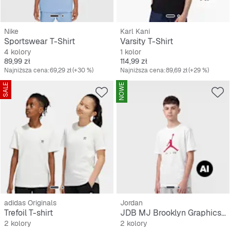
Nike
Karl Kani
Sportswear T-Shirt
Varsity T-Shirt
4 kolory
1 kolor
Cena
Cena
89,99 zł
114,99 zł
Najniższa cena:
69,29 zł
(+30 %)
Najniższa cena:
89,69 zł
(+29 %)
SALE
NOWE
adidas Originals
Jordan
Trefoil T-shirt
JDB MJ Brooklyn Graphics Short Sleeve Tee
2 kolory
2 kolory