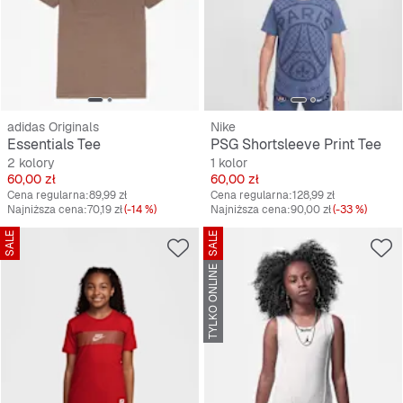
adidas Originals
Nike
Essentials Tee
PSG Shortsleeve Print Tee
2 kolory
1 kolor
Cena
Cena
60,00 zł
60,00 zł
Cena regularna:
89,99 zł
Cena regularna:
128,99 zł
Najniższa cena:
70,19 zł
(-14 %)
Najniższa cena:
90,00 zł
(-33 %)
SALE
SALE
TYLKO ONLINE