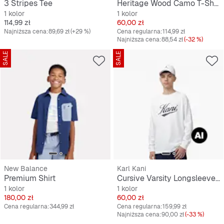
3 Stripes Tee
Heritage Wood Camo T-Shirt Junior
1 kolor
1 kolor
Cena
Cena
114,99 zł
60,00 zł
Najniższa cena:
89,69 zł
(+29 %)
Cena regularna:
114,99 zł
Najniższa cena:
88,54 zł
(-32 %)
SALE
SALE
New Balance
Karl Kani
Premium Shirt
Cursive Varsity Longsleeve Junior
1 kolor
1 kolor
Cena
Cena
180,00 zł
60,00 zł
Cena regularna:
344,99 zł
Cena regularna:
159,99 zł
Najniższa cena:
90,00 zł
(-33 %)