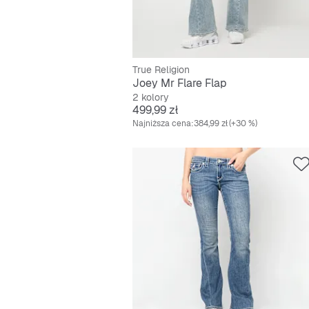
True Religion
Joey Mr Flare Flap
2 kolory
Cena
499,99 zł
Najniższa cena:
384,99 zł
(+30 %)