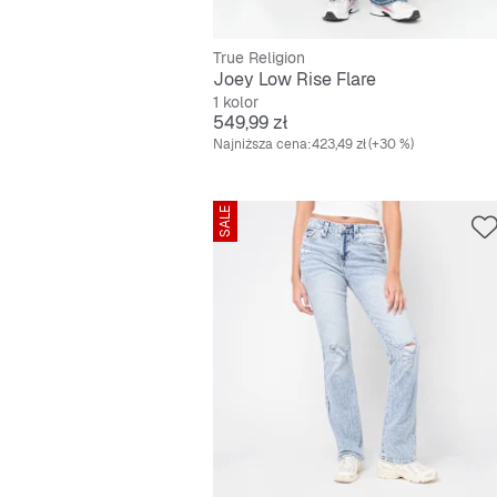
True Religion
Joey Low Rise Flare
1 kolor
Cena
549,99 zł
Najniższa cena:
423,49 zł
(+30 %)
SALE