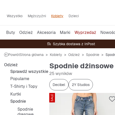
Wszystko
Mężczyźni
Kobiety
Dzieci
Buty
Odzież
Akcesoria
Marki
Wyprzedaż
Nowośc
Szybka dostawa z InPost
Powrót
Strona główna
Kobiety
Odzież
Spodnie
Spodn
Spodnie dżinsowe 
Odzież
Sprawdź wszystkie
25 wyników
Popularne
Decibel
2Y Studios
T-Shirty i Topy
Kurtki
SALE
Spodnie
Spodnie
dresowe