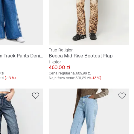
True Religion
Firebird Adilenium Track Pants Denim
Becca Mid Rise Bootcut Flap
1 kolor
Cena
460,00 zł
 zł
Cena regularna:
689,99 zł
 zł
(-13 %)
Najniższa cena:
531,29 zł
(-13 %)