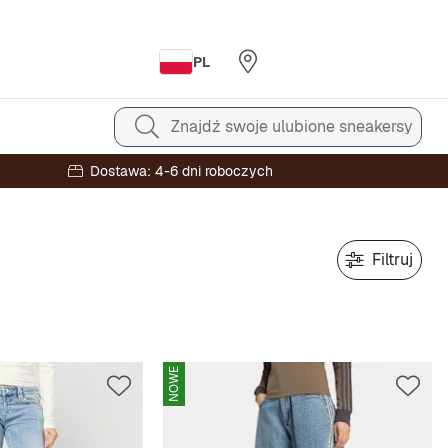
PL
Znajdź swoje ulubione sneakersy
Dostawa: 4-6 dni roboczych
Filtruj
NOWE