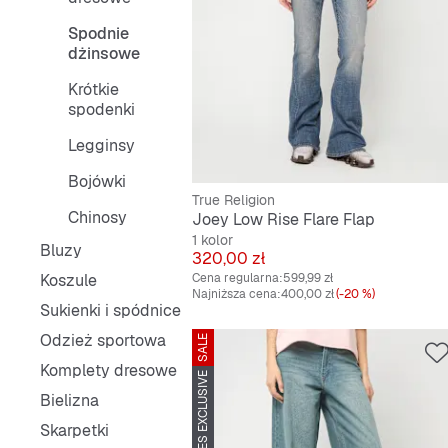
Spodnie
dżinsowe
Krótkie
spodenki
Legginsy
Bojówki
True Religion
Chinosy
Joey Low Rise Flare Flap
1 kolor
Bluzy
Cena
320,00 zł
Koszule
Cena regularna:
599,99 zł
Najniższa cena:
400,00 zł
(-20 %)
Sukienki i spódnice
Odzież sportowa
SALE
Komplety dresowe
SNIPES EXCLUSIVE
Bielizna
Skarpetki