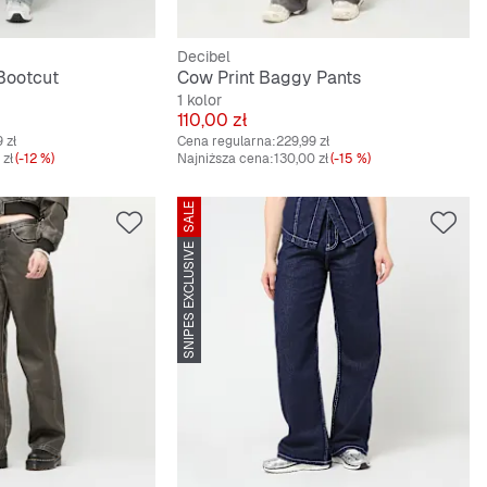
Decibel
Bootcut
Cow Print Baggy Pants
1 kolor
Cena
110,00 zł
 zł
Cena regularna:
229,99 zł
 zł
(-12 %)
Najniższa cena:
130,00 zł
(-15 %)
SALE
SNIPES EXCLUSIVE