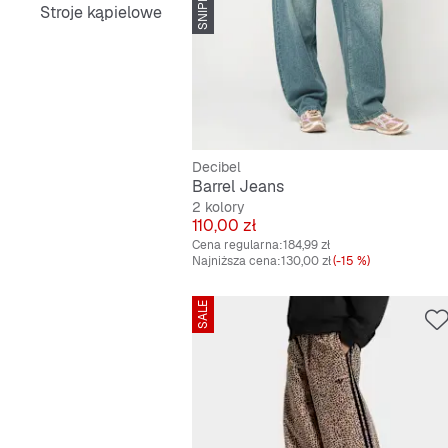
Stroje kąpielowe
Decibel
Barrel Jeans
2 kolory
Cena
110,00 zł
Cena regularna:
184,99 zł
Najniższa cena:
130,00 zł
(-15 %)
SALE