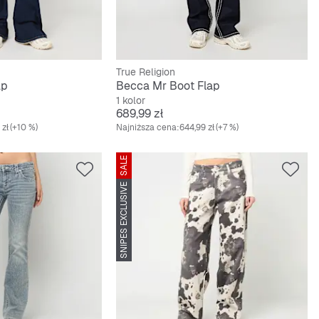
True Religion
ap
Becca Mr Boot Flap
1 kolor
Cena
689,99 zł
 zł
(+10 %)
Najniższa cena:
644,99 zł
(+7 %)
SALE
SNIPES EXCLUSIVE