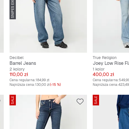
SNIPES EXCLUSIVE
Decibel
True Religion
Barrel Jeans
Joey Low Rise Fl
2 kolory
1 kolor
Cena
Cena
110,00 zł
400,00 zł
Cena regularna:
184,99 zł
Cena regularna:
549,99
Najniższa cena:
130,00 zł
(-15 %)
Najniższa cena:
423,49
SALE
SALE