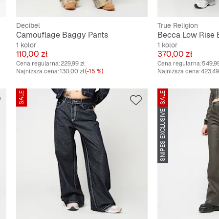
Decibel
True Religion
Camouflage Baggy Pants
Becca Low Rise 
1 kolor
1 kolor
Cena
Cena
110,00 zł
370,00 zł
Cena regularna:
229,99 zł
Cena regularna:
549,99
Najniższa cena:
130,00 zł
(-15 %)
Najniższa cena:
423,49
SALE
SALE
SNIPES EXCLUSIVE