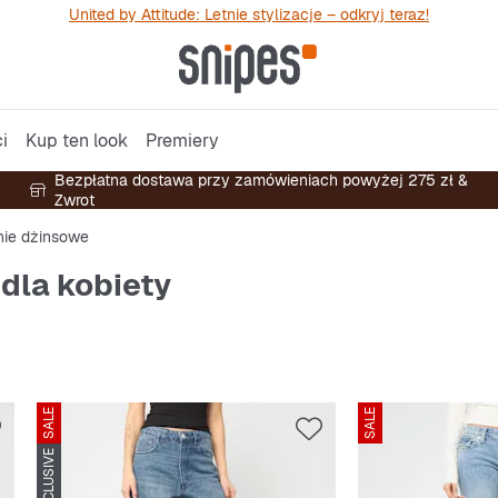
United by Attitude: Letnie stylizacje – odkryj teraz!
i
Kup ten look
Premiery
Bezpłatna dostawa przy zamówieniach powyżej 275 zł &
Zwrot
ie dżinsowe
dla kobiety
SALE
SALE