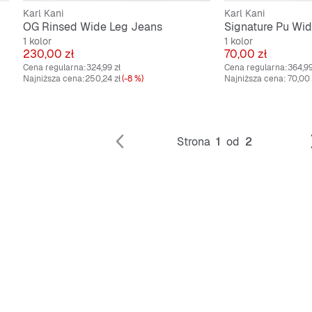
Karl Kani
Karl Kani
OG Rinsed Wide Leg Jeans
Signature Pu Wid
1 kolor
1 kolor
Cena
Cena
230,00 zł
70,00 zł
Cena regularna:
324,99 zł
Cena regularna:
364,99
Najniższa cena:
250,24 zł
(-8 %)
Najniższa cena:
70,00 
Strona
1
od
2