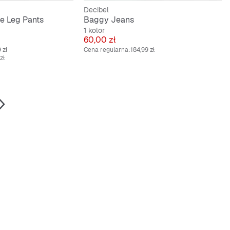
Decibel
e Leg Pants
Baggy Jeans
1 kolor
Cena
60,00 zł
 zł
Cena regularna:
184,99 zł
zł