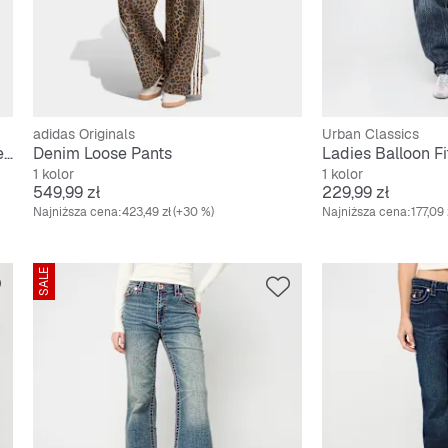
adidas Originals
Urban Classics
Firebird Oversized All Over Print Denim Pants
Denim Loose Pants
Ladies Balloon F
1 kolor
1 kolor
Cena
Cena
549,99 zł
229,99 zł
Najniższa cena:
423,49 zł
(+30 %)
Najniższa cena:
177,09 
SALE