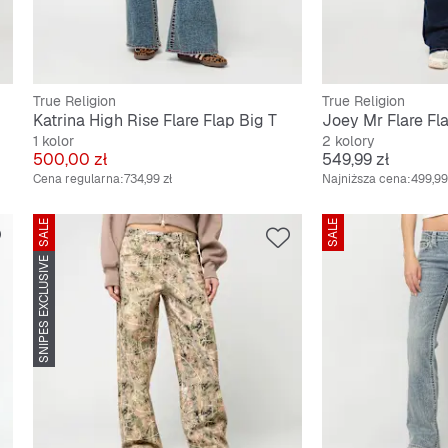
True Religion
True Religion
Katrina High Rise Flare Flap Big T
Joey Mr Flare Fl
1 kolor
2 kolory
Cena
Cena
500,00 zł
549,99 zł
Cena regularna:
734,99 zł
Najniższa cena:
499,99
SALE
SALE
SNIPES EXCLUSIVE