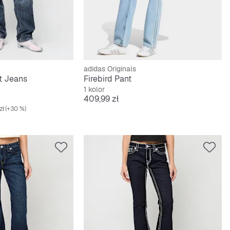
adidas Originals
it Jeans
Firebird Pant
1 kolor
Cena
409,99 zł
zł
(+30 %)