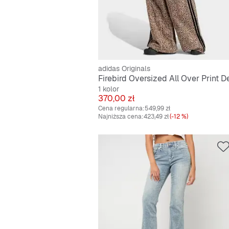
adidas Originals
1 kolor
Cena
370,00 zł
Cena regularna:
549,99 zł
Najniższa cena:
423,49 zł
(-12 %)