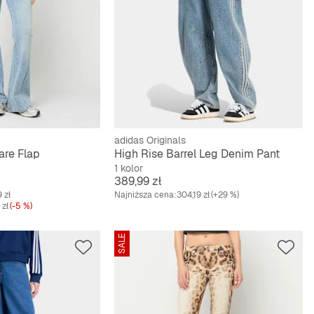
adidas Originals
are Flap
High Rise Barrel Leg Denim Pant
1 kolor
Cena
389,99 zł
 zł
Najniższa cena:
304,19 zł
(+29 %)
 zł
(-5 %)
SALE