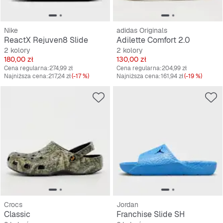
Nike
adidas Originals
ReactX Rejuven8 Slide
Adilette Comfort 2.0
2 kolory
2 kolory
Cena
Cena
180,00 zł
130,00 zł
Cena regularna:
274,99 zł
Cena regularna:
204,99 zł
Najniższa cena:
217,24 zł
(-17 %)
Najniższa cena:
161,94 zł
(-19 %)
Crocs
Jordan
Classic
Franchise Slide SH