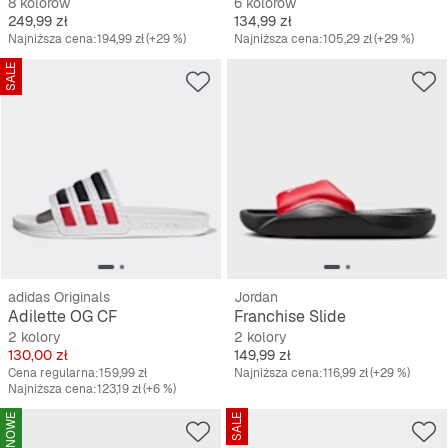
8 kolorów
6 kolorów
Cena
Cena
249,99 zł
134,99 zł
Najniższa cena:
194,99 zł
(+29 %)
Najniższa cena:
105,29 zł
(+29 %)
SALE
adidas Originals
Jordan
Adilette OG CF
Franchise Slide
2 kolory
2 kolory
Cena
Cena
130,00 zł
149,99 zł
Cena regularna:
159,99 zł
Najniższa cena:
116,99 zł
(+29 %)
Najniższa cena:
123,19 zł
(+6 %)
NOWE
SALE