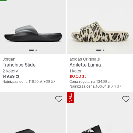
Jordan
adidas Originals
Franchise Slide
Adilette Lumia
2 kolory
1 kolor
Cena
Cena
149,99 zł
110,00 zł
Najniższa cena:
116,99 zł
(+29 %)
Cena regularna:
134,99 zł
Najniższa cena:
106,64 zł
(+4 %)
SALE