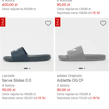
4 kolory
6 kolorów
Cena
Cena
400,00 zł
90,00 zł
Cena regularna:
619,99 zł
Cena regularna:
134,99 zł
Najniższa cena:
106,64 zł
(-15 %)
SALE
SALE
Lacoste
adidas Originals
Serve Slides 0.0
Adilette OG CF
4 kolory
2 kolory
Cena
Cena
110,00 zł
90,00 zł
Cena regularna:
184,99 zł
Cena regularna:
159,99 zł
Najniższa cena:
130,00 zł
(-15 %)
Najniższa cena:
110,00 zł
(-18 %)