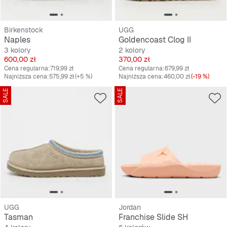
Birkenstock
UGG
Naples
Goldencoast Clog II
3 kolory
2 kolory
Cena
Cena
600,00 zł
370,00 zł
Cena regularna:
719,99 zł
Cena regularna:
679,99 zł
Najniższa cena:
575,99 zł
(+5 %)
Najniższa cena:
460,00 zł
(-19 %)
SALE
SALE
UGG
Jordan
Tasman
Franchise Slide SH