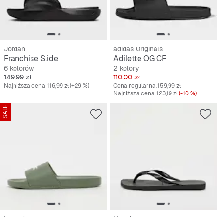
Jordan
adidas Originals
Franchise Slide
Adilette OG CF
6 kolorów
2 kolory
Cena
Cena
149,99 zł
110,00 zł
Najniższa cena:
116,99 zł
(+29 %)
Cena regularna:
159,99 zł
Najniższa cena:
123,19 zł
(-10 %)
SALE