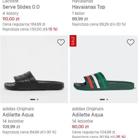
Lacoste
Havaianas
Serve Slides 0.0
Havaianas Top
4 kolory
1 kolor
Cena
Cena
110,00 zł
89,99 zł
Cena regularna:
184,99 zł
Najniższa cena:
69,29 zł
(+30 %)
Najniższa cena:
130,00 zł
(-15 %)
SALE
adidas Originals
adidas Originals
Adilette Aqua
Adilette Aqua
14 kolorów
14 kolorów
Cena
Cena
109,99 zł
60,00 zł
Najniższa cena:
84,69 zł
(+30 %)
Cena regularna:
104,99 zł
Najniższa cena:
80,84 zł
(-25 %)