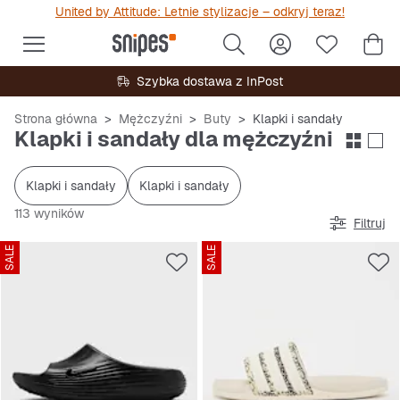
United by Attitude: Letnie stylizacje – odkryj teraz!
Szybka dostawa z InPost
Strona główna
Mężczyźni
Buty
Klapki i sandały
Klapki i sandały dla mężczyźni
Klapki i sandały
Klapki i sandały
113 wyników
Filtruj
SALE
SALE