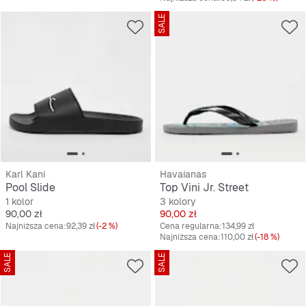
SALE
Karl Kani
Havaianas
Pool Slide
Top Vini Jr. Street
1 kolor
3 kolory
Cena
Cena
90,00 zł
90,00 zł
Najniższa cena:
92,39 zł
(-2 %)
Cena regularna:
134,99 zł
Najniższa cena:
110,00 zł
(-18 %)
SALE
SALE