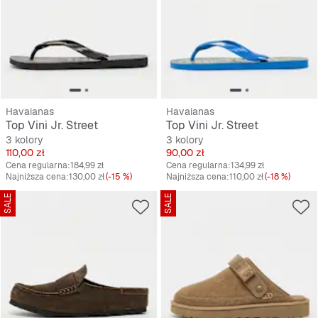
Havaianas
Havaianas
Top Vini Jr. Street
Top Vini Jr. Street
3 kolory
3 kolory
Cena
Cena
110,00 zł
90,00 zł
Cena regularna:
184,99 zł
Cena regularna:
134,99 zł
Najniższa cena:
130,00 zł
(-15 %)
Najniższa cena:
110,00 zł
(-18 %)
SALE
SALE