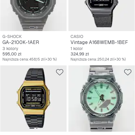
G-SHOCK
CASIO
GA-2100K-1AER
Vintage A168WEMB-1BEF
3 kolory
1 kolor
Cena
Cena
595,00 zł
324,99 zł
Najniższa cena:
458,15 zł
(+30 %)
Najniższa cena:
250,24 zł
(+30 %)