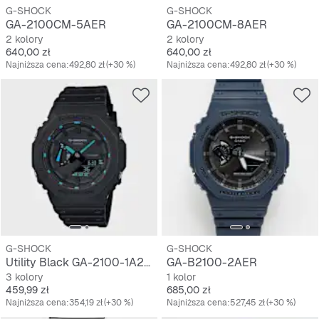
G-SHOCK
G-SHOCK
GA-2100CM-5AER
GA-2100CM-8AER
2 kolory
2 kolory
Cena
Cena
640,00 zł
640,00 zł
Najniższa cena:
492,80 zł
(+30 %)
Najniższa cena:
492,80 zł
(+30 %)
G-SHOCK
G-SHOCK
Utility Black GA-2100-1A2ER
GA-B2100-2AER
3 kolory
1 kolor
Cena
Cena
459,99 zł
685,00 zł
Najniższa cena:
354,19 zł
(+30 %)
Najniższa cena:
527,45 zł
(+30 %)