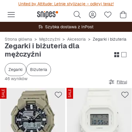
United by Attitude: Letnie stylizacje – odkryj teraz!
Szybka dostawa z InPost
Strona główna
Mężczyźni
Akcesoria
Zegarki i biżuteria
Zegarki i biżuteria dla
mężczyźni
Zegarki
Biżuteria
46 wyników
Filtruj
SALE
SALE