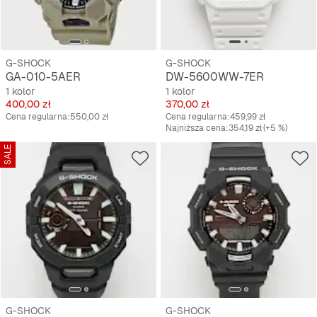
G-SHOCK
G-SHOCK
GA-010-5AER
DW-5600WW-7ER
1 kolor
1 kolor
Cena
Cena
400,00 zł
370,00 zł
Cena regularna:
550,00 zł
Cena regularna:
459,99 zł
Najniższa cena:
354,19 zł
(+5 %)
SALE
G-SHOCK
G-SHOCK