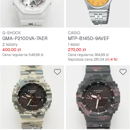
G-SHOCK
CASIO
GMA-P2100VA-7AER
MTP-B145D-9AVEF
2 kolory
1 kolor
Cena
Cena
400,00 zł
270,00 zł
Cena regularna:
549,99 zł
Cena regularna:
364,99 zł
Najniższa cena:
281,04 zł
(-4 %)