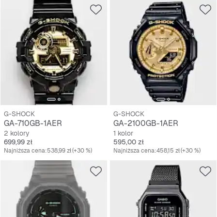
G-SHOCK
G-SHOCK
GA-710GB-1AER
GA-2100GB-1AER
2 kolory
1 kolor
Cena
Cena
699,99 zł
595,00 zł
Najniższa cena:
538,99 zł
(+30 %)
Najniższa cena:
458,15 zł
(+30 %)