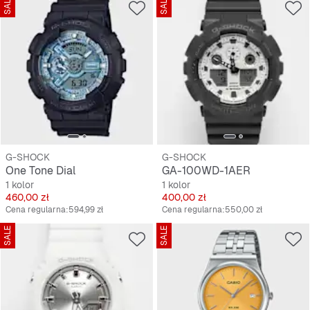
SALE
SALE
G-SHOCK
G-SHOCK
One Tone Dial
GA-100WD-1AER
1 kolor
1 kolor
Cena
Cena
460,00 zł
400,00 zł
Cena regularna:
594,99 zł
Cena regularna:
550,00 zł
SALE
SALE