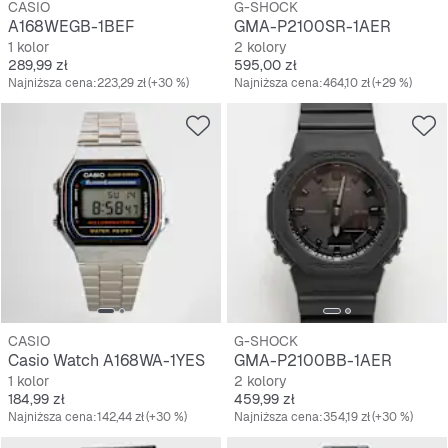
CASIO
G-SHOCK
A168WEGB-1BEF
GMA-P2100SR-1AER
1 kolor
2 kolory
Cena
Cena
289,99 zł
595,00 zł
Najniższa cena:
223,29 zł
(+30 %)
Najniższa cena:
464,10 zł
(+29 %)
CASIO
G-SHOCK
Casio Watch A168WA-1YES
GMA-P2100BB-1AER
1 kolor
2 kolory
Cena
Cena
184,99 zł
459,99 zł
Najniższa cena:
142,44 zł
(+30 %)
Najniższa cena:
354,19 zł
(+30 %)