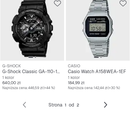
G-SHOCK
CASIO
G-Shock Classic GA-110-1BER
Casio Watch A158WEA-1EF
1 kolor
1 kolor
Cena
Cena
640,00 zł
184,99 zł
Najniższa cena:
446,59 zł
(+44 %)
Najniższa cena:
142,44 zł
(+30 %)
Strona
od
1
2