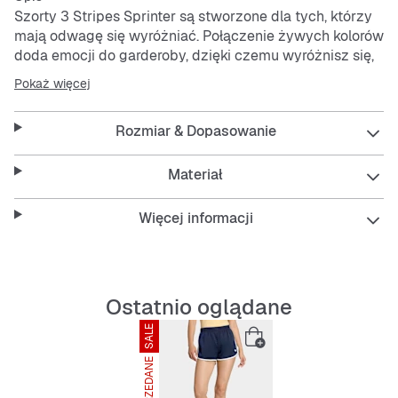
Szorty 3 Stripes Sprinter są stworzone dla tych, którzy
mają odwagę się wyróżniać. Połączenie żywych kolorów
doda emocji do garderoby, dzięki czemu wyróżnisz się,
gdziekolwiek pójdziesz.Szorty zostały zaprojektowane
Pokaż więcej
tak, aby miały luźny krój, oferując swobodny i
wyluzowany wygląd. Średni stan zapewnia wygodne
Rozmiar & Dopasowanie
dopasowanie, a satynowy materiał doda odrobinę
luksusu do codziennego wyglądu.Niezależnie od tego,
czy wychodzisz na ulice, czy odpoczywasz w domu,
Materiał
szorty są najlepszym wyborem dla stylu bez wysiłku.
Poczuj ducha
adidas
Originals i pozwól sobie
Więcej informacji
błyszczeć na każdym kroku.
Features:
Ostatnio oglądane
Luźny krój
97% poliester (w 100% pochodzący z recyklingu),
SALE
3% elastan
Tkanina satynowa
WYPRZEDANE