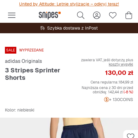
United by Attitude: Letnie stylizacje – odkryj teraz!
Szybka dostawa z InPost
SALE
WYPRZEDANE
zawiera VAT, jeśli dotyczy, plus
adidas Originals
koszty wysyłki
3 Stripes Sprinter
Cena
130,00 zł
Shorts
Cena regularna:
184,99 zł
Najniższa cena z 30 dni przed
obniżką:
142,44 zł
(-8 %)
+ 130
COINS
Kolor
: niebieski