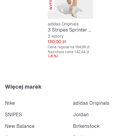
adidas Originals
3 Stripes Sprinter Shorts
3 kolory
Cena
130,00 zł
Cena regularna:
184,99 zł
Najniższa cena:
142,44 zł
(-8 %)
Więcej marek
Nike
adidas Originals
SNIPES
Jordan
New Balance
Birkenstock