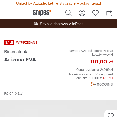
United by Attitude: Letnie stylizacje – odkryj teraz!
Szybka dostawa z InPost
SALE
WYPRZEDANE
zawiera VAT, jeśli dotyczy, plus
Birkenstock
koszty wysyłki
Arizona EVA
Cena
110,00 zł
Cena regularna:
249,99 zł
Najniższa cena z 30 dni przed
obniżką:
130,00 zł
(-15 %)
+ 110
COINS
Kolor
: biały