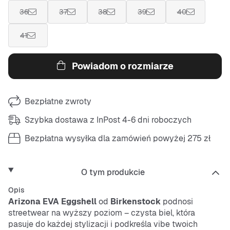
36
37
38
39
40
41
Powiadom o rozmiarze
Bezpłatne zwroty
Szybka dostawa z InPost 4-6 dni roboczych
Bezpłatna wysyłka dla zamówień powyżej 275 zł
O tym produkcie
Opis
Arizona EVA Eggshell
od
Birkenstock
podnosi
streetwear na wyższy poziom – czysta biel, która
pasuje do każdej stylizacji i podkreśla vibe twoich