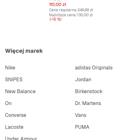
Cena
110,00 zł
Amortyzujące i wytrzymałe, idealne do miejskiego
Cena regularna:
249,99 zł
stylu.
Najniższa cena:
130,00 zł
(-15 %)
Więcej marek
Nike
adidas Originals
SNIPES
Jordan
New Balance
Birkenstock
On
Dr. Martens
Converse
Vans
Lacoste
PUMA
Under Armour