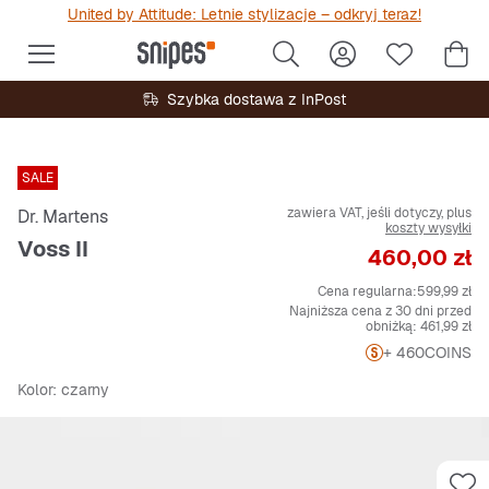
United by Attitude: Letnie stylizacje – odkryj teraz!
Szybka dostawa z InPost
SALE
zawiera VAT, jeśli dotyczy, plus
Dr. Martens
koszty wysyłki
Voss II
Cena
460,00 zł
Cena regularna:
599,99 zł
Najniższa cena z 30 dni przed
obniżką:
461,99 zł
+ 460
COINS
Kolor
: czarny