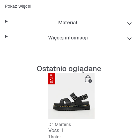
breathable, padded insole. The lightweight, slip-
Pokaż więcej
resistant, and flexible outsole makes every step safe and
comfortable.
Materiał
Więcej informacji
Ostatnio oglądane
SALE
Dr. Martens
Voss II
1 kolor