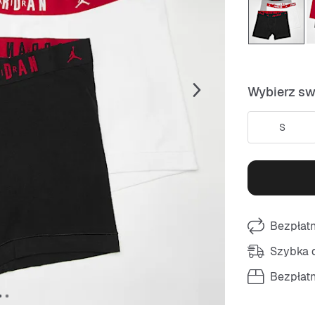
Wybierz sw
S
Bezpłat
Szybka d
Bezpłat