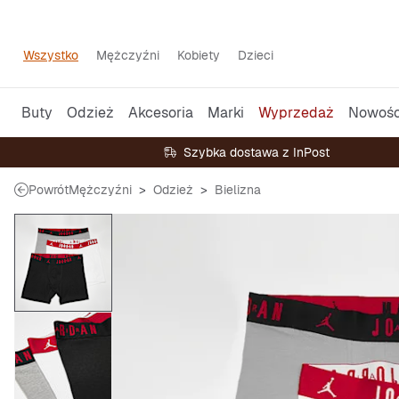
Wszystko
Mężczyźni
Kobiety
Dzieci
Buty
Odzież
Akcesoria
Marki
Wyprzedaż
Nowośc
Szybka dostawa z InPost
Powrót
Mężczyźni
Odzież
Bielizna