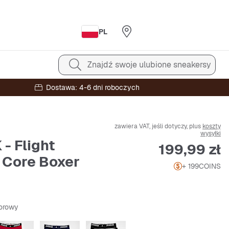
PL
Znajdź swoje ulubione sneakersy
Dostawa: 4-6 dni roboczych
zawiera VAT, jeśli dotyczy, plus
koszty
wysyłki
- Flight
Cena
199,99 zł
 Core Boxer
+ 199
COINS
lorowy