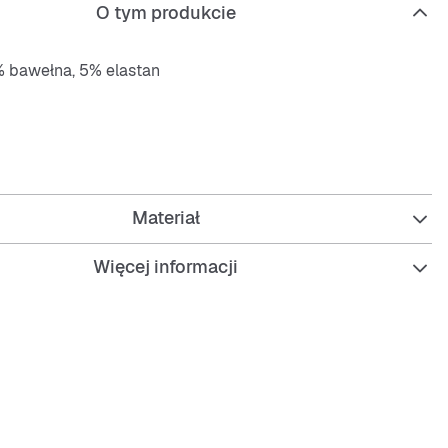
O tym produkcie
% bawełna, 5% elastan
 zapewnia wygodę i elastyczność, idealny na co dzień.
j
Materiał
Więcej informacji
bawełna dla komfortu
n dla lepszego dopasowania
ający materiał
 pielęgnacji