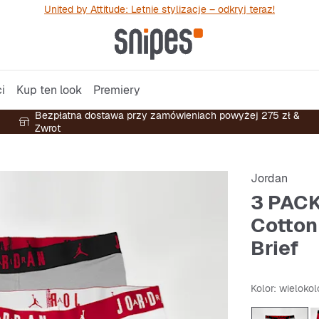
United by Attitude: Letnie stylizacje – odkryj teraz!
i
Kup ten look
Premiery
Bezpłatna dostawa przy zamówieniach powyżej 275 zł &
Zwrot
Jordan
3 PACK 
Cotton
Brief
Kolor
: wieloko