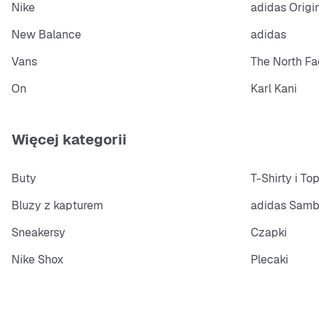
Nike
adidas Origi
New Balance
adidas
Vans
The North Fa
On
Karl Kani
Więcej kategorii
Buty
T-Shirty i To
Bluzy z kapturem
adidas Sam
Sneakersy
Czapki
Nike Shox
Plecaki