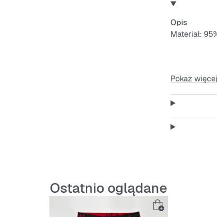
Opis
Materiał: 95
Ten materiał
Pokaż więce
Features:
Miękka 
Elasta
Ostatnio oglądane
Oddych
Łatwy w