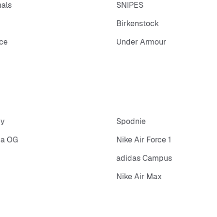
nals
SNIPES
Birkenstock
ce
Under Armour
py
Spodnie
ba OG
Nike Air Force 1
adidas Campus
Nike Air Max