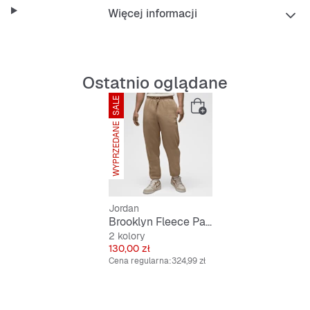
Więcej informacji
Ostatnio oglądane
SALE
WYPRZEDANE
Jordan
Brooklyn Fleece Pants
2 kolory
Cena
130,00 zł
Cena regularna:
324,99 zł