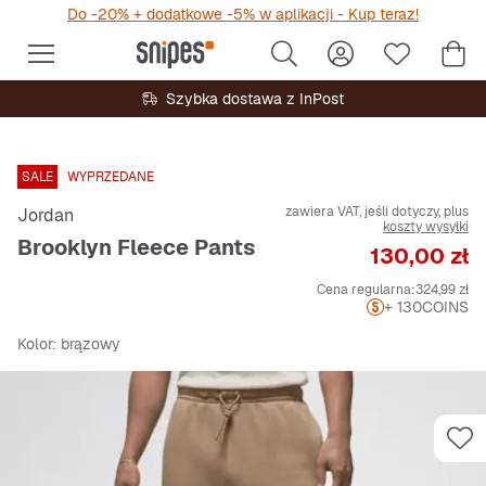
Do -20% + dodatkowe -5% w aplikacji - Kup teraz!
Szybka dostawa z InPost
SALE
WYPRZEDANE
zawiera VAT, jeśli dotyczy, plus
Jordan
koszty wysyłki
Brooklyn Fleece Pants
Cena
130,00 zł
Cena regularna:
324,99 zł
+ 130
COINS
Kolor
: brązowy