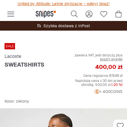
United by Attitude: Letnie stylizacje – odkryj teraz!
Szybka dostawa z InPost
SALE
zawiera VAT, jeśli dotyczy, plus
Lacoste
koszty wysyłki
SWEATSHIRTS
Cena
400,00 zł
Cena regularna:
874,99 zł
Najniższa cena z 30 dni przed
obniżką:
500,00 zł
(-20 %)
+ 400
COINS
Kolor
: zielony