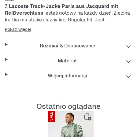
Z
Lacoste
Track-Jacke Paris aus Jacquard mit
Reißverschluss
jesteś gotowy na każdy dzień. Zielona
kurtka ma stójkę i luźny krój Regular Fit. Jest
przewiewna, łatwa w pielęgnacji i wytrzymała – idealna
Pokaż więcej
na co dzień.
Rozmiar & Dopasowanie
Ta kurtka to połączenie stylu i wygody, które sprawdzi
się zarówno na mieście, jak i podczas aktywności na
Materiał
świeżym powietrzu.
Więcej informacji
Features:
Wygodny krój Regular Fit
Ostatnio oglądane
Stójka dla modnego wyglądu
SALE
Przewiewny materiał zapewniający komfort
noszenia