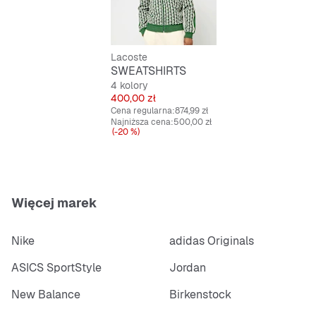
Łatwa w pielęgnacji i wytrzymała
Materiał jacquard dla wyjątkowego wyglądu
Lacoste
SWEATSHIRTS
4 kolory
Cena
400,00 zł
Cena regularna:
874,99 zł
Najniższa cena:
500,00 zł
(-20 %)
Więcej marek
Nike
adidas Originals
ASICS SportStyle
Jordan
New Balance
Birkenstock