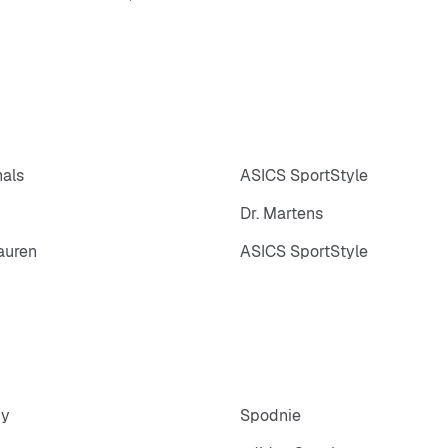
nals
ASICS SportStyle
Dr. Martens
auren
ASICS SportStyle
py
Spodnie