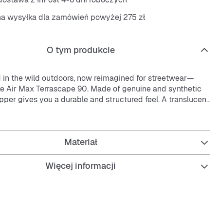
na wysyłka dla zamówień powyżej 275 zł
O tym produkcie
d in the wild outdoors, now reimagined for streetwear—
ike Air Max Terrascape 90. Made of genuine and synthetic
upper gives you a durable and structured feel. A translucent
le wraps onto the mudguard while overlays on the sides
j
 that can handle streets or trails.
Materiał
synthetic leather upper gains vintage character with time.
rubber outsole wraps onto the mudguard for added
Więcej informacji
mfortable, Max Air cushioning has just the right amount of