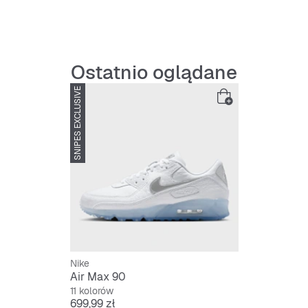
Ostatnio oglądane
SNIPES EXCLUSIVE
Nike
Air Max 90
11 kolorów
Cena
699,99 zł