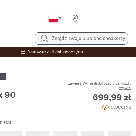
PL
Znajdź swoje ulubione sneakersy
Dostawa: 4-6 dni roboczych
IVE
zawiera VAT, jeśli dotyczy, plus
koszty
wysyłki
x 90
Cena
699,99 zł
+ 699
COINS
ebieski