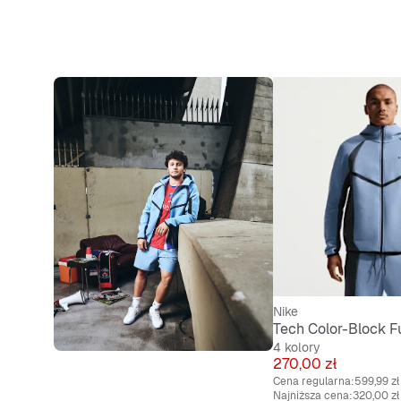
Nike
4 kolory
Cena
270,00 zł
Cena regularna:
599,99 zł
Najniższa cena:
320,00 zł