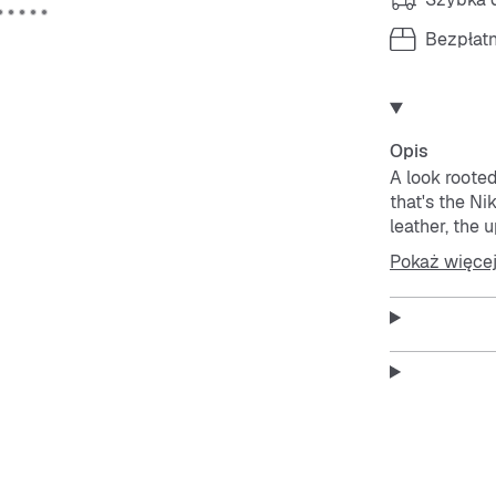
Bezpłat
Opis
A look roote
that's the N
leather, the 
rubber outso
Pokaż więce
add toughness
Genuine and 
Translucent 
durability.
Plush and co
support.