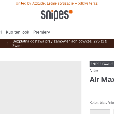
United by Attitude: Letnie stylizacje – odkryj teraz!
i
Kup ten look
Premiery
Bezpłatna dostawa przy zamówieniach powyżej 275 zł &
Zwrot
SNIPES EXCLUS
Nike
Air Ma
Kolor
: biały/ni