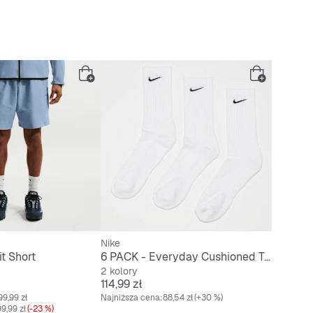
Nike
t Short
6 PACK - Everyday Cushioned Training Crew Socks
2 kolory
Cena
114,99 zł
99,99 zł
Najniższa cena:
88,54 zł
(+30 %)
9,99 zł
(-23 %)