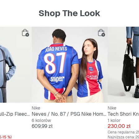
Shop The Look
Nike
Nike
Tech Color-Block Full-Zip Fleece Windrunner Jacket
Neves / No. 87 / PSG Nike Home Stadium 2026/27
Tech Shori Kni
6 kolorów
1 kolor
Cena
Cena
609,99 zł
230,00 zł
Cena regularna:
2
(-15 %)
Najniższa cena:
29