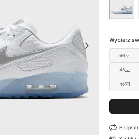
Wybierz sw
40
43
46
Bezpłat
Szybka d