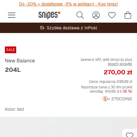
Do -20% + dodatkowe -5% w aplikacji - Kup teraz!
Szybka dostawa z InPost
SALE
zawiera VAT, jeśli dotyczy, plus
New Balance
koszty wysyłki
204L
Cena
270,00 zł
Cena regularna:
599,99 zł
Najniższa cena z 30 dni przed
obniżką:
419,99 zł
(-35 %)
+ 270
COINS
Kolor
: beż