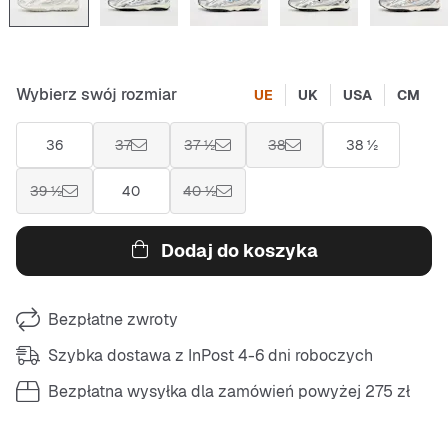
Wybierz swój rozmiar
UE
UK
USA
CM
36
37
37 ½
38
38 ½
39 ½
40
40 ½
Dodaj do koszyka
Bezpłatne zwroty
Szybka dostawa z InPost 4-6 dni roboczych
Bezpłatna wysyłka dla zamówień powyżej 275 zł