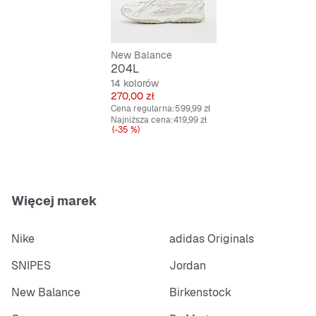
Antypoślizgowa dla pewnego kroku
New Balance
Praktyczne sznurowanie
204L
14 kolorów
Cena
270,00 zł
Cena regularna:
599,99 zł
Najniższa cena:
419,99 zł
(-35 %)
Więcej marek
Nike
adidas Originals
SNIPES
Jordan
New Balance
Birkenstock