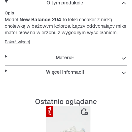
O tym produkcie
Opis
Model
New Balance 204
to lekki sneaker z niską
cholewką w beżowym kolorze. Łączy oddychający miks
materiałów na wierzchu z wygodnym wyściełaniem,
które zapewnia komfort noszenia. Elastyczna, odporna
Pokaż więcej
na ścieranie i antypoślizgowa podeszwa gwarantuje
pewny krok. Sznurowadła pozwalają na indywidualne
Materiał
dopasowanie.
Więcej informacji
Features:
Ostatnio oglądane
Oddychający materiał
SALE
Wygodne wyściółki
Elastyczna i odporna na ścieranie podeszwa