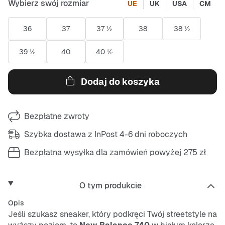
Wybierz swój rozmiar
UE
UK
USA
CM
36
37
37 ½
38
38 ½
39 ½
40
40 ½
Dodaj do koszyka
Bezpłatne zwroty
Szybka dostawa z InPost 4-6 dni roboczych
Bezpłatna wysyłka dla zamówień powyżej 275 zł
O tym produkcie
Opis
Jeśli szukasz sneaker, który podkręci Twój streetstyle na