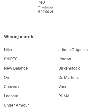
740
Elastyczny, trwały i antypoślizgowy – gotowy na
11 kolorów
każde przygody.
Cena
529,99 zł
Więcej marek
Nike
adidas Originals
SNIPES
Jordan
New Balance
Birkenstock
On
Dr. Martens
Converse
Vans
Lacoste
PUMA
Under Armour