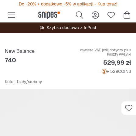
Do -20% + dodatkowe -5% w aplikacji - Kup teraz!
Szybka dostawa z InPost
zawiera VAT, jeśli dotyczy, plus
New Balance
koszty wysyłki
740
Cena
529,99 zł
+ 529
COINS
Kolor
: biały/srebrny