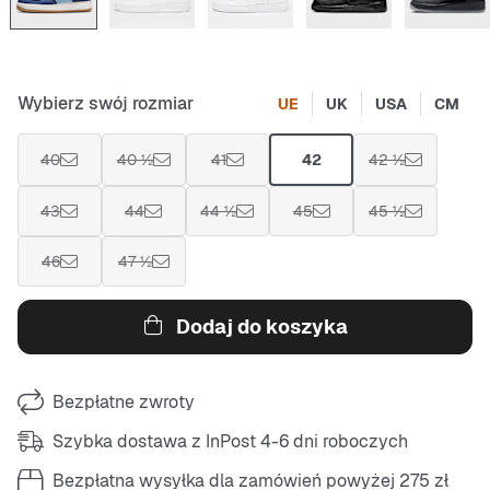
Wybierz swój rozmiar
UE
UK
USA
CM
40
40 ½
41
42
42 ½
43
44
44 ½
45
45 ½
46
47 ½
Dodaj do koszyka
Bezpłatne zwroty
Szybka dostawa z InPost 4-6 dni roboczych
Bezpłatna wysyłka dla zamówień powyżej 275 zł