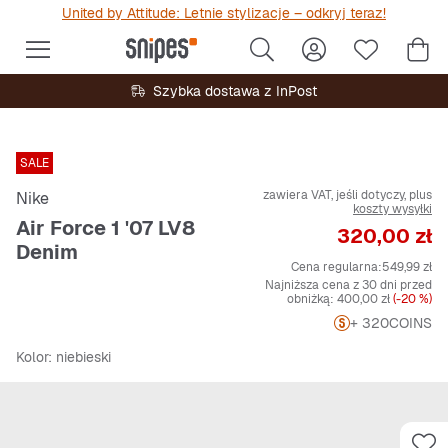
United by Attitude: Letnie stylizacje – odkryj teraz!
Szybka dostawa z InPost
SALE
zawiera VAT, jeśli dotyczy, plus
Nike
koszty wysyłki
Air Force 1 '07 LV8
Cena
320,00 zł
Denim
Cena regularna:
549,99 zł
Najniższa cena z 30 dni przed
obniżką:
400,00 zł
(-20 %)
+ 320
COINS
Kolor
: niebieski