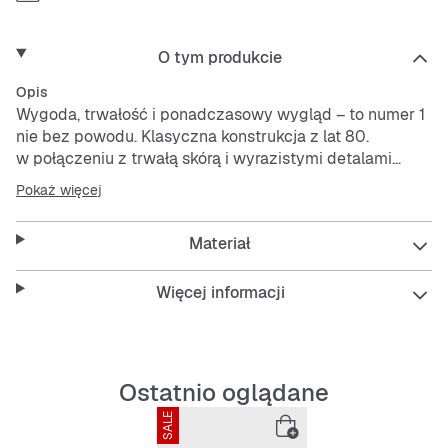
O tym produkcie
Opis
Wygoda, trwałość i ponadczasowy wygląd – to numer 1
nie bez powodu. Klasyczna konstrukcja z lat 80.
w połączeniu z trwałą skórą i wyrazistymi detalami
nadaje styl, który pozwala się wyróżnić na boisku i poza
Pokaż więcej
nim.
Materiał
Cholewka ze skóry z perforowanym obszarem noska jest
przewiewna i wygodna.
Amortyzacja Nike Air zapewnia lekkość i wygodę przez
Więcej informacji
cały dzień.
Gumowa podeszwa zewnętrzna z klasycznym
koszykarskim punktem podparcia zwiększa
przyczepność oraz trwałość.
Ostatnio oglądane
SALE