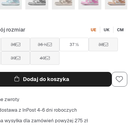
ój rozmiar
UE
UK
CM
36
36 ½
37 ½
38
39
40
Dodaj do koszyka
ne zwroty
ostawa z InPost 4-6 dni roboczych
na wysyłka dla zamówień powyżej 275 zł