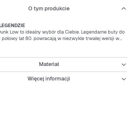
O tym produkcie
LEGENDZIE
unk Low to idealny wybór dla Ciebie. Legendarne buty do
 połowy lat 80. powracają w niezwykle trwałej wersji w
kolorystyce. Wyściółka wokół kostki i gumowy bieżnik
j
z pewnością pokochasz te sneakersy.
Materiał
rwałości
lna i syntetyczna zapewniają trwałość i nadają całości
gląd.
Więcej informacji
gląd
zyk i perforacje w obszarze palców nadają tym butom
ąd w oryginalnym stylu Dunk.
ć przez cały dzień
owa gumowa podeszwa zewnętrzna zapewnia trwałą
 oraz ma bieżnik podobny do oryginalnego.