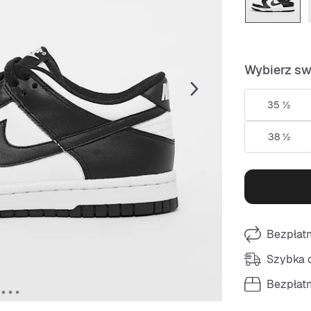
Wybierz sw
35 ½
38 ½
Bezpłat
Szybka d
Bezpłat