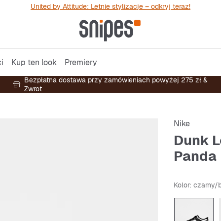
United by Attitude: Letnie stylizacje – odkryj teraz!
i
Kup ten look
Premiery
Bezpłatna dostawa przy zamówieniach powyżej 275 zł &
Zwrot
Nike
Dunk L
Panda
Kolor
: czarny/b