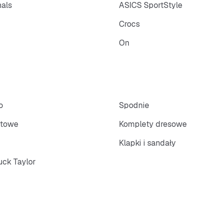
nals
ASICS SportStyle
Crocs
On
o
Spodnie
rtowe
Komplety dresowe
Klapki i sandały
ck Taylor