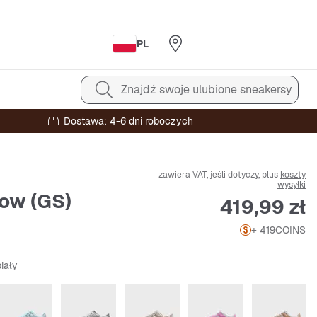
PL
Znajdź swoje ulubione sneakersy
Dostawa: 4-6 dni roboczych
zawiera VAT, jeśli dotyczy, plus
koszty
wysyłki
ow (GS)
Cena
419,99 zł
+ 419
COINS
iały