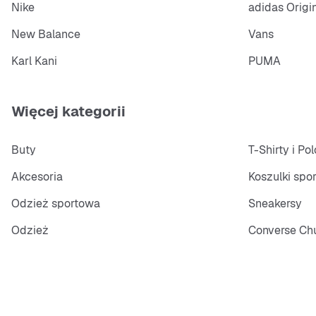
Nike
adidas Origi
New Balance
Vans
Karl Kani
PUMA
Więcej kategorii
Buty
T-Shirty i Pol
Akcesoria
Koszulki spo
Odzież sportowa
Sneakersy
Odzież
Converse Chu