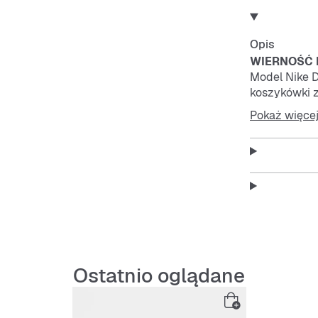
Opis
WIERNOŚĆ 
Model Nike D
koszykówki z
oryginalnej 
Pokaż więce
sprawią, że 
Z myślą o t
Skóra natura
klasyczny wy
Kultowy wy
Kołnierz, ję
kultowy wygl
Przyczepnoś
Pełnowymiar
Ostatnio oglądane
przyczepność