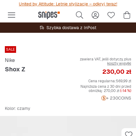
United by Attitude: Letnie stylizacje – odkryj teraz!
Szybka dostawa z InPost
SALE
zawiera VAT, jeśli dotyczy, plus
Nike
koszty wysyłki
Shox Z
Cena
230,00 zł
Cena regularna:
569,99 zł
Najniższa cena z 30 dni przed
obniżką:
270,00 zł
(-14 %)
+ 230
COINS
Kolor
: czarny