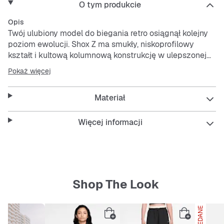
O tym produkcie
Opis
Twój ulubiony model do biegania retro osiągnął kolejny
poziom ewolucji. Shox Z ma smukły, niskoprofilowy
kształt i kultową kolumnową konstrukcję w ulepszonej
odsłonie.
Pokaż więcej
Cholewka z tkaniny jest lekka i przewiewna, a detale ze
Materiał
skóry syntetycznej nadają całości oryginalny styl Shox.
Kolumny Nike Shox zapewniają trwałą amortyzację.
Zmodyfikowana okrągła podeszwa zewnętrzna
Więcej informacji
z waflowym bieżnikiem zwiększa trwałość
i przyczepność.
Shop The Look