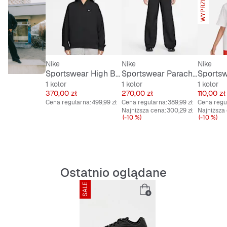
WYPRZEDANE
Nike
Nike
Nike
Sportswear High Brand Read Varsity Jacket
Sportswear Parachute High Rise Pant
1 kolor
1 kolor
1 kolor
Cena
Cena
Cena
370,00 zł
270,00 zł
110,00 zł
Cena regularna:
499,99 zł
Cena regularna:
389,99 zł
Cena regu
Najniższa cena:
300,29 zł
Najniższa
(-10 %)
(-10 %)
Ostatnio oglądane
SALE