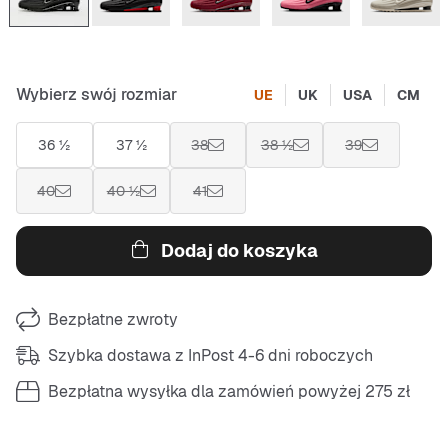
Wybierz swój rozmiar
UE
UK
USA
CM
36 ½
37 ½
38
38 ½
39
40
40 ½
41
Dodaj do koszyka
Bezpłatne zwroty
Szybka dostawa z InPost 4-6 dni roboczych
Bezpłatna wysyłka dla zamówień powyżej 275 zł