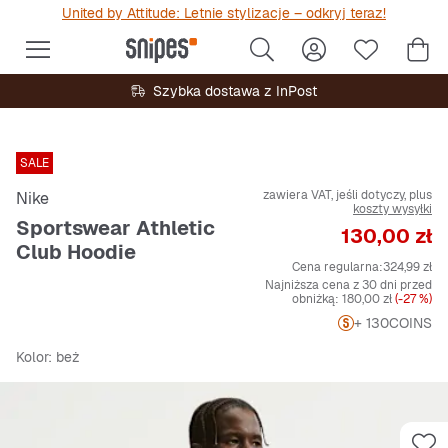
United by Attitude: Letnie stylizacje – odkryj teraz!
Szybka dostawa z InPost
SALE
zawiera VAT, jeśli dotyczy, plus
Nike
koszty wysyłki
Sportswear Athletic
Cena
130,00 zł
Club Hoodie
Cena regularna:
324,99 zł
Najniższa cena z 30 dni przed
obniżką:
180,00 zł
(-27 %)
+ 130
COINS
Kolor
: beż