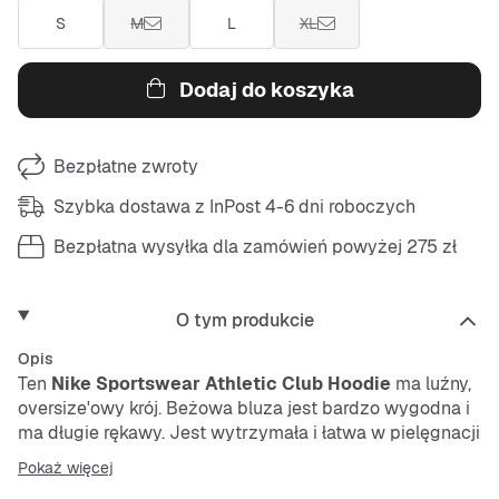
S
M
L
XL
Dodaj do koszyka
Bezpłatne zwroty
Szybka dostawa z InPost 4-6 dni roboczych
Bezpłatna wysyłka dla zamówień powyżej 275 zł
O tym produkcie
Opis
Ten
Nike
Sportswear Athletic Club Hoodie
ma luźny,
oversize'owy krój. Beżowa bluza jest bardzo wygodna i
ma długie rękawy. Jest wytrzymała i łatwa w pielęgnacji
– idealna na co dzień. Fajny nadruk „Nike On Tour” na
Pokaż więcej
plecach dopełnia stylizację.