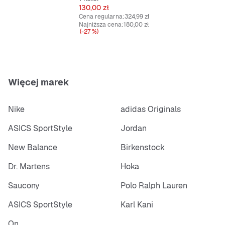
Cena
130,00 zł
Cena regularna:
324,99 zł
Najniższa cena:
180,00 zł
(-27 %)
Więcej marek
Nike
adidas Originals
ASICS SportStyle
Jordan
New Balance
Birkenstock
Dr. Martens
Hoka
Saucony
Polo Ralph Lauren
ASICS SportStyle
Karl Kani
On