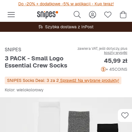
Do -20% + dodatkowe -5% w aplikacji - Kup teraz!
Szybka dostawa z InPost
zawiera VAT, jeśli dotyczy, plus
SNIPES
koszty wysyłki
3 PACK - Small Logo
Cena
45,99 zł
Essential Crew Socks
+ 45
COINS
SNIPES Socks Deal: 3 za 2
Sprawdź Na wybrane produkty!
Kolor
: wielokolorowy