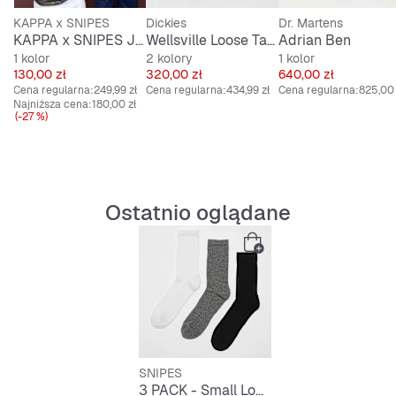
KAPPA x SNIPES
Dickies
Dr. Martens
KAPPA x SNIPES Jersey AOP
Wellsville Loose Tapered Twill Pants
Adrian Ben
1 kolor
2 kolory
1 kolor
Cena
Cena
Cena
130,00 zł
320,00 zł
640,00 zł
Cena regularna:
249,99 zł
Cena regularna:
434,99 zł
Cena regularna:
825,00 
Najniższa cena:
180,00 zł
(-27 %)
Ostatnio oglądane
SNIPES
3 PACK - Small Logo Essential Crew Socks