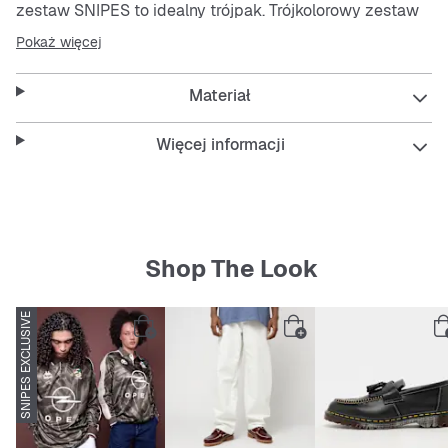
zestaw SNIPES to idealny trójpak. Trójkolorowy zestaw
można zatem łączyć z każdym strojem. Dzięki
Pokaż więcej
naszywce pokazujesz również, że należysz do rodziny
SNIPES. Traktuj swoje obuwie sportowe tak, jak na to
Materiał
zasługują!
Więcej informacji
Szczegóły:
rozmiary męskie
Produkt SNIPES Exclusive
Shop The Look
praktyczny trójpak
SNIPES EXCLUSIVE
materiał: 83% bawełna, 15% poliamid, 2% elastan