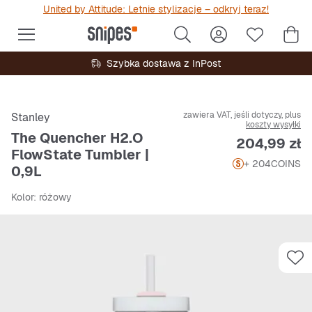
United by Attitude: Letnie stylizacje – odkryj teraz!
Szybka dostawa z InPost
zawiera VAT, jeśli dotyczy, plus
Stanley
koszty wysyłki
The Quencher H2.O
Cena
204,99 zł
FlowState Tumbler |
+ 204
COINS
0,9L
Kolor
: różowy