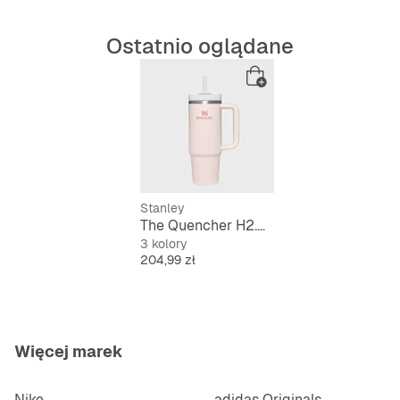
Ostatnio oglądane
Stanley
The Quencher H2.O FlowState Tumbler | 0,9L
3 kolory
Cena
204,99 zł
Więcej marek
Nike
adidas Originals