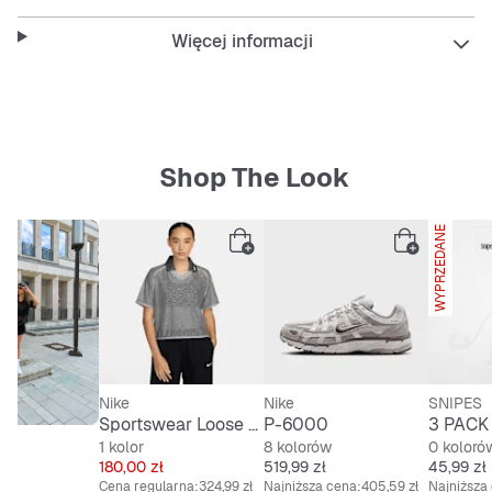
Więcej informacji
Regular fit dla wygody
Krótka długość nogawek
Shop The Look
Praktyczne kieszenie wsuwane
Łatwy w pielęgnacji, oddychający i wytrzymały
WYPRZEDANE
materiał
Pas z guzikiem
Nike
Nike
SNIPES
Sportswear Loose Lace Polo Jersey Top
P-6000
1 kolor
8 kolorów
0 koloró
Cena
Cena
Cena
180,00 zł
519,99 zł
45,99 zł
Cena regularna:
324,99 zł
Najniższa cena:
405,59 zł
Najniższa