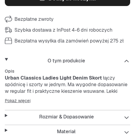
Bezpłatne zwroty
Szybka dostawa z InPost 4-6 dni roboczych
Bezpłatna wysyłka dla zamówień powyżej 275 zł
O tym produkcie
Opis
Urban Classics Ladies Light Denim Skort
łączy
spódnicę i szorty w jednym. Ma wygodne dopasowanie
w regular fit i praktyczne kieszenie wsuwane. Lekki
denim jest łatwy w pielęgnacji, oddychający i
Pokaż więcej
wytrzymały – idealny na ciepłe dni. Pas z guzikiem
zapewnia pewne trzymanie.
Rozmiar & Dopasowanie
Features:
Materiał