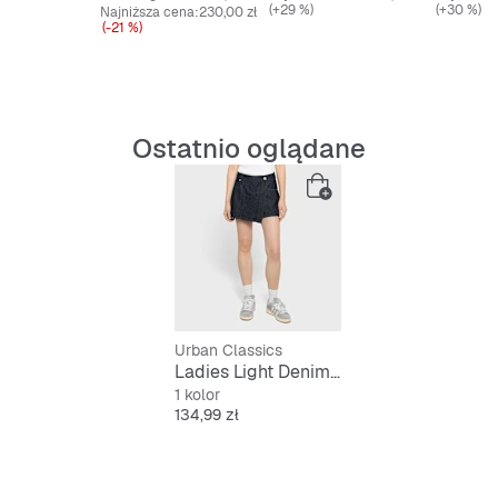
(+29 %)
(+30 %)
Najniższa cena:
230,00 zł
(-21 %)
Ostatnio oglądane
Urban Classics
Ladies Light Denim Skort
1 kolor
Cena
134,99 zł