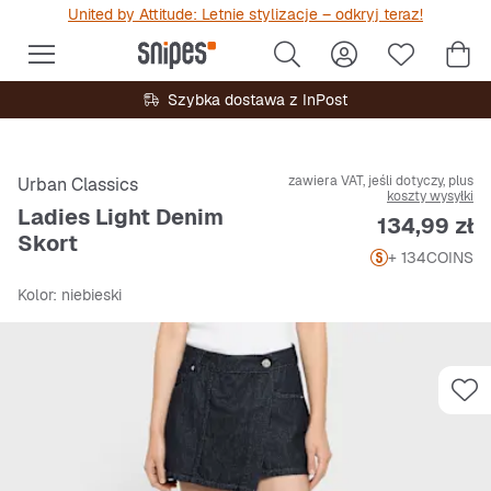
United by Attitude: Letnie stylizacje – odkryj teraz!
Szybka dostawa z InPost
zawiera VAT, jeśli dotyczy, plus
Urban Classics
koszty wysyłki
Ladies Light Denim
Cena
134,99 zł
Skort
+ 134
COINS
Kolor
: niebieski