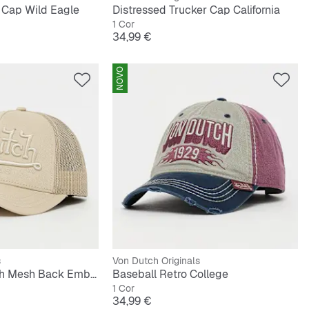
 Cap Wild Eagle
Distressed Trucker Cap California
1 Cor
Preço
34,99 €
NOVO
s
Von Dutch Originals
Baseball Cap with Mesh Back Embroidered Logo
Baseball Retro College
1 Cor
Preço
34,99 €