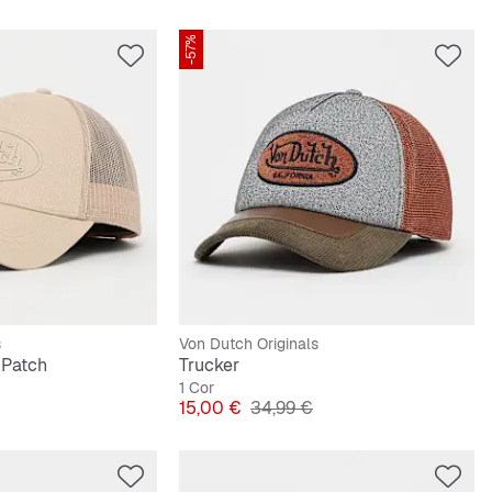
-57%
s
Von Dutch Originals
 Patch
Trucker
1 Cor
Preço
Preço original
15,00 €
34,99 €