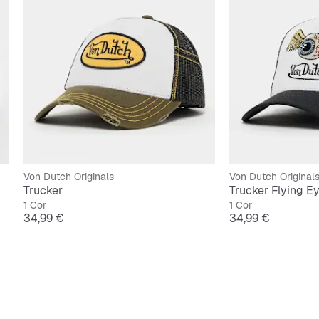
Von Dutch Originals
Von Dutch Original
Trucker
Trucker Flying Ey
1 Cor
1 Cor
Preço
Preço
34,99 €
34,99 €