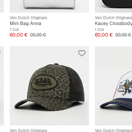
Von Dutch Originals
Von Dutch Original
Mini Bag Anna
Kacey Crossbod
1 Cor
1 Cor
Preço
Preço original
Preço
Preço or
60,00 €
99,99 €
60,00 €
99,99 €
Von Dutch Originals
Von Dutch Original