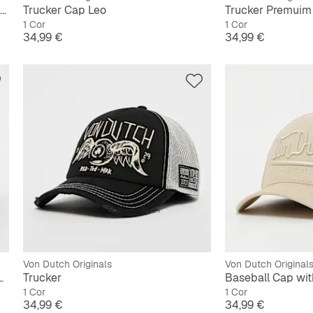
Distressed Trucker Cap Ride On The Storm
Trucker Cap Leo
Trucker Premuim
1 Cor
1 Cor
Preço
Preço
34,99 €
34,99 €
Von Dutch Originals
Von Dutch Original
er Cap Flying Eyeball
Trucker
1 Cor
1 Cor
Preço
Preço
34,99 €
34,99 €