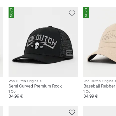
NOVO
NOVO
Von Dutch Originals
Von Dutch Original
Semi Curved Premium Rock
Baseball Rubber
1 Cor
1 Cor
Preço
Preço
34,99 €
34,99 €