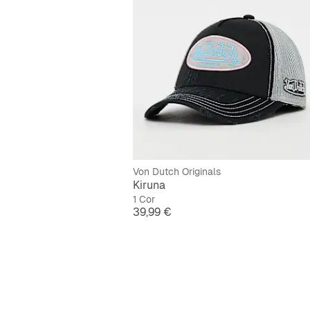
Von Dutch Originals
Kiruna
1 Cor
Preço
39,99 €