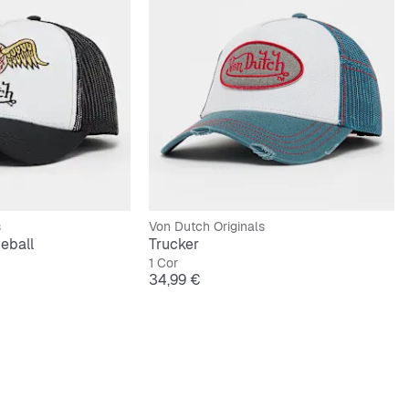
s
Von Dutch Originals
eball
Trucker
1 Cor
Preço
34,99 €