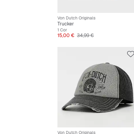
Von Dutch Originals
Trucker
1 Cor
Preço
Preço original
15,00 €
34,99 €
Von Dutch Originals