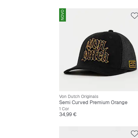
NOVO
Von Dutch Originals
Semi Curved Premium Orange
1 Cor
Preço
34,99 €