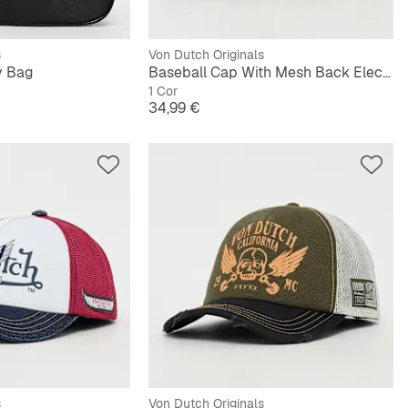
s
Von Dutch Originals
y Bag
Baseball Cap With Mesh Back Electric Road
1 Cor
iginal
Preço
34,99 €
s
Von Dutch Originals