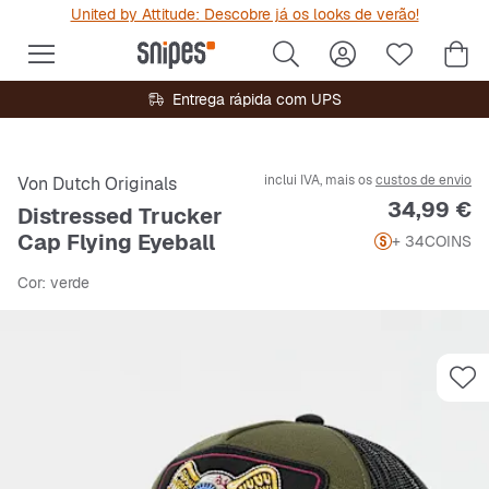
United by Attitude: Descobre já os looks de verão!
Entrega rápida com UPS
inclui IVA, mais os
custos de envio
Von Dutch Originals
Preço
34,99 €
Distressed Trucker
Cap Flying Eyeball
+ 34
COINS
Cor
: verde