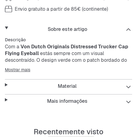
Envio gratuito a partir de 85€ (continente)
Sobre este artigo
Descrição
Com a
Von Dutch Originals Distressed Trucker Cap
Flying Eyeball
estás sempre com um visual
descontraído. O design verde com o patch bordado do
eyeball marcante destaca-se logo à primeira vista. A
Mostrar mais
cap é resistente e protege contra os raios UV – ideal
para dias de sol.
Material
Features:
Mais informações
Fecho snapback ajustável para um encaixe
Recentemente visto
perfeito