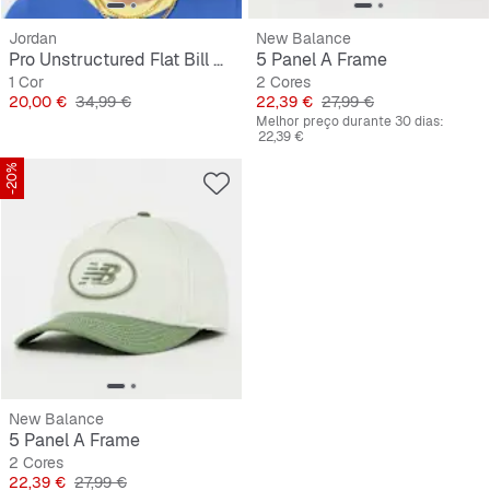
Jordan
New Balance
Pro Unstructured Flat Bill Hat
5 Panel A Frame
1 Cor
2 Cores
Preço
Preço original
Preço
Preço original
20,00 €
34,99 €
22,39 €
27,99 €
Melhor preço durante 30 dias:
22,39 €
-20%
New Balance
5 Panel A Frame
2 Cores
Preço
Preço original
22,39 €
27,99 €