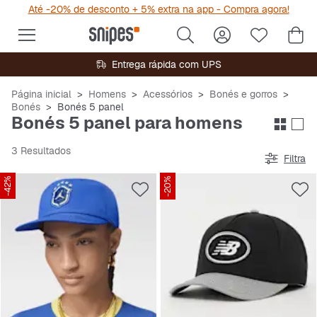
Até -20% de desconto + 5% extra na app - Compra agora!
Entrega rápida com UPS
Página inicial
Homens
Acessórios
Bonés e gorros
Bonés
Bonés 5 panel
Bonés 5 panel para homens
3 Resultados
Filtra
-42%
-20%