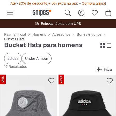
Até -20% de desconto + 5% extra na app - Compra agora!
Entrega rápida com UPS
Página inicial
Homens
Acessórios
Bonés e gorros
Bucket Hats
Bucket Hats para homens
adidas
Under Armour
16 Resultados
Filtra
-24%
-40%