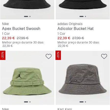
Nike
adidas Originals
Apex Bucket Swoosh
Adicolor Bucket Hat
1 Cor
1 Cor
Preço
Preço original
Preço
Preço original
22,39 €
27,99 €
22,39 €
27,99 €
Melhor preço durante 30 dias:
Melhor preço durante 30 dias:
22,39 €
22,39 €
-20%
-20%
Nike
Karl Kani