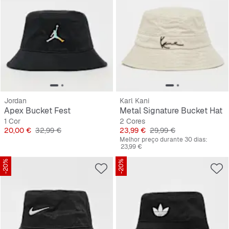
Jordan
Karl Kani
Apex Bucket Fest
Metal Signature Bucket Hat
1 Cor
2 Cores
Preço
Preço original
Preço
Preço original
20,00 €
32,99 €
23,99 €
29,99 €
Melhor preço durante 30 dias:
23,99 €
-20%
-20%