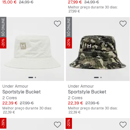
Preço
Preço original
Preço
Preço original
15,00 €
24,99 €
27,99 €
34,99 €
Melhor preço durante 30 dias:
27,99 €
SÓ ONLINE
SÓ ONLINE
-20%
-20%
Under Armour
Under Armour
Sportstyle Bucket
Sportstyle Bucket
2 Cores
2 Cores
Preço
Preço original
Preço
Preço original
22,39 €
27,99 €
22,39 €
27,99 €
Melhor preço durante 30 dias:
Melhor preço durante 30 dias:
22,39 €
22,39 €
-39%
-20%