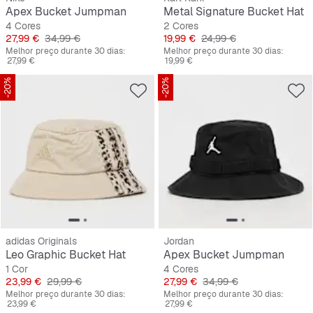
Apex Bucket Jumpman
Metal Signature Bucket Hat
4 Cores
2 Cores
Preço
Preço original
Preço
Preço original
27,99 €
34,99 €
19,99 €
24,99 €
Melhor preço durante 30 dias:
Melhor preço durante 30 dias:
27,99 €
19,99 €
-20%
-20%
adidas Originals
Jordan
Leo Graphic Bucket Hat
Apex Bucket Jumpman
1 Cor
4 Cores
Preço
Preço original
Preço
Preço original
23,99 €
29,99 €
27,99 €
34,99 €
Melhor preço durante 30 dias:
Melhor preço durante 30 dias:
23,99 €
27,99 €