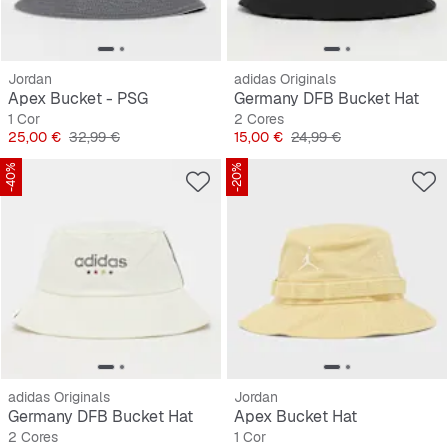
Jordan
adidas Originals
Apex Bucket - PSG
Germany DFB Bucket Hat
1 Cor
2 Cores
Preço
Preço original
Preço
Preço original
25,00 €
32,99 €
15,00 €
24,99 €
-40%
-20%
adidas Originals
Jordan
Germany DFB Bucket Hat
Apex Bucket Hat
2 Cores
1 Cor