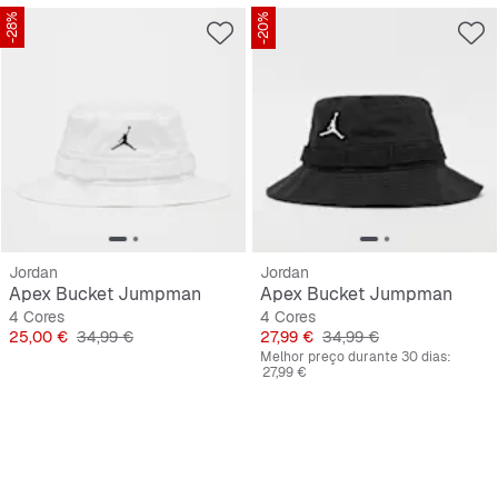
-28%
-20%
Jordan
Jordan
Apex Bucket Jumpman
Apex Bucket Jumpman
4 Cores
4 Cores
Preço
Preço original
Preço
Preço original
25,00 €
34,99 €
27,99 €
34,99 €
Melhor preço durante 30 dias:
27,99 €