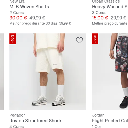
New Era
Urban Classics
MLB Woven Shorts
Heavy Washed S
2 Cores
3 Cores
Preço
Preço original
Preço
Preço or
30,00 €
49,99 €
15,00 €
29,99 €
Melhor preço durante 30 dias:
39,99 €
Melhor preço durante 
-40%
-38%
Pegador
Jordan
Jovren Structured Shorts
Flight Printed Ca
4 Cores
1 Cor