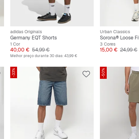
adidas Originals
Urban Classics
Germany EQT Shorts
Sorona® Loose Fi
1 Cor
3 Cores
Preço
Preço original
Preço
Preço or
40,00 €
54,99 €
15,00 €
24,99 €
Melhor preço durante 30 dias:
43,99 €
-33%
-50%