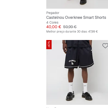
Pegador
Castelnou Overknee Smart Shorts
4 Cores
Preço
Preço original
40,00 €
59,99 €
Melhor preço durante 30 dias:
47,99 €
-40%