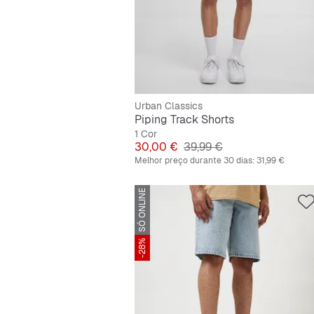
Urban Classics
Piping Track Shorts
1 Cor
Preço
Preço original
30,00 €
39,99 €
Melhor preço durante 30 dias:
31,99 €
SÓ ONLINE
-28%