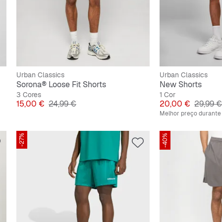
Urban Classics
Urban Classics
Sorona® Loose Fit Shorts
New Shorts
3 Cores
1 Cor
Preço
Preço original
Preço
Preço o
15,00 €
24,99 €
20,00 €
29,99 €
Melhor preço durante 
-27%
-40%