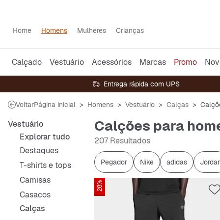
Home
Homens
Mulheres
Crianças
Calçado
Vestuário
Acessórios
Marcas
Promo
Nov
Entrega rápida com UPS
Voltar
Página inicial
Homens
Vestuário
Calças
Calçõ
Calções para hom
Vestuário
Explorar tudo
207 Resultados
Destaques
Pegador
Nike
adidas
Jorda
T-shirts e tops
Camisas
-28%
Casacos
Calças