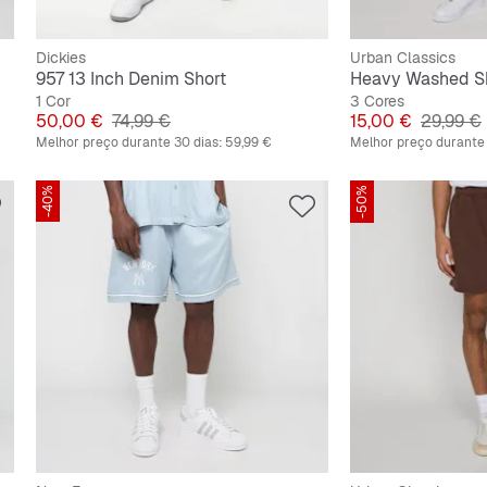
Dickies
Urban Classics
957 13 Inch Denim Short
Heavy Washed S
1 Cor
3 Cores
Preço
Preço original
Preço
Preço or
50,00 €
74,99 €
15,00 €
29,99 €
Melhor preço durante 30 dias:
59,99 €
Melhor preço durante 
-40%
-50%