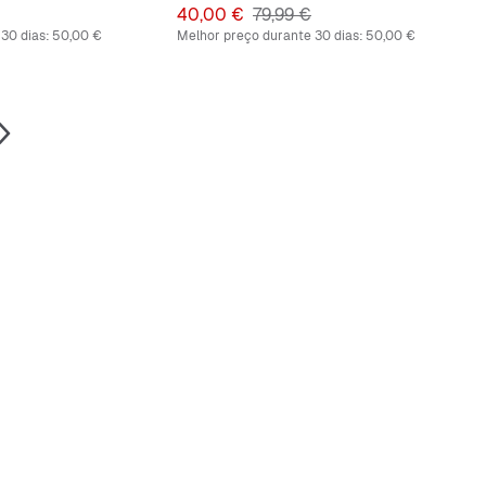
riginal
Preço
Preço original
40,00 €
79,99 €
30 dias:
50,00 €
Melhor preço durante 30 dias:
50,00 €