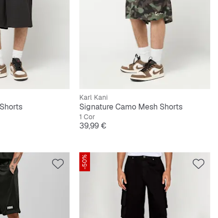
Karl Kani
 Shorts
Signature Camo Mesh Shorts
1 Cor
Preço
39,99 €
-50%