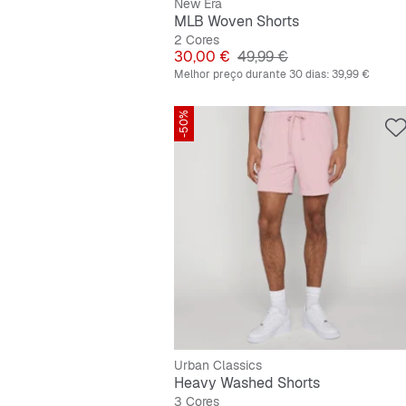
New Era
MLB Woven Shorts
2 Cores
Preço
Preço original
30,00 €
49,99 €
Melhor preço durante 30 dias:
39,99 €
-50%
Urban Classics
Heavy Washed Shorts
3 Cores