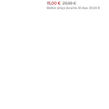
Preço
Preço original
15,00 €
29,99 €
Melhor preço durante 30 dias:
20,00 €