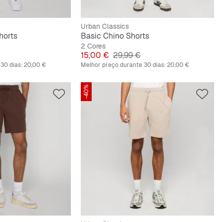
Urban Classics
horts
Basic Chino Shorts
2 Cores
iginal
Preço
Preço original
15,00 €
29,99 €
30 dias:
20,00 €
Melhor preço durante 30 dias:
20,00 €
-40%