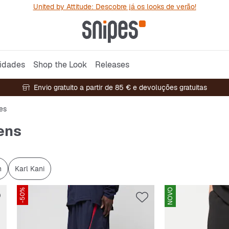
United by Attitude: Descobre já os looks de verão!
idades
Shop the Look
Releases
Envio gratuito a partir de 85 € e devoluções gratuitas
es
ens
n
Karl Kani
-50%
NOVO