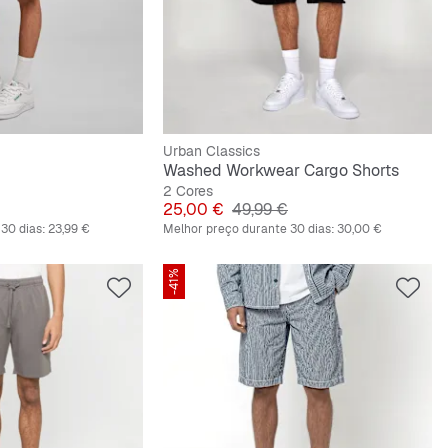
Urban Classics
Washed Workwear Cargo Shorts
2 Cores
riginal
Preço
Preço original
25,00 €
49,99 €
30 dias:
23,99 €
Melhor preço durante 30 dias:
30,00 €
-41%