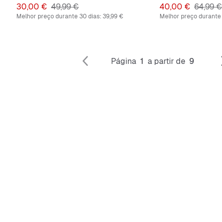
Preço
Preço original
Preço
Preço o
30,00 €
49,99 €
40,00 €
64,99 €
Melhor preço durante 30 dias:
39,99 €
Melhor preço durante 
Página
1
a partir de
9