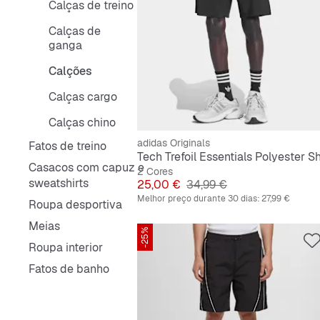
Calças de treino
Calças de
ganga
Calções
Calças cargo
Calças chino
adidas Originals
Fatos de treino
Casacos com capuz e
2 Cores
sweatshirts
Preço
Preço original
25,00 €
34,99 €
Melhor preço durante 30 dias:
27,99 €
Roupa desportiva
Meias
-25%
Roupa interior
Fatos de banho