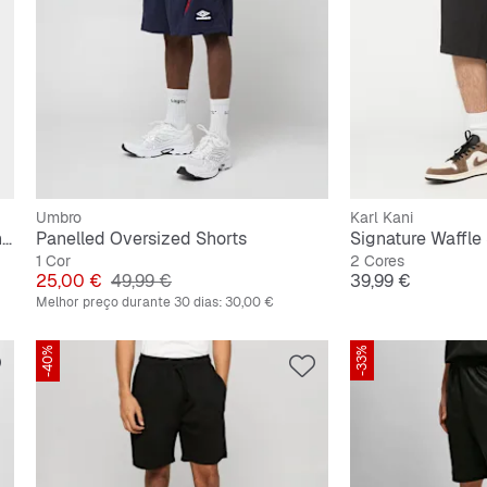
Umbro
Karl Kani
Tech Trefoil Essentials Polyester Shorts
Panelled Oversized Shorts
Signature Waffle
1 Cor
2 Cores
Preço
Preço original
Preço
25,00 €
49,99 €
39,99 €
Melhor preço durante 30 dias:
30,00 €
-40%
-33%