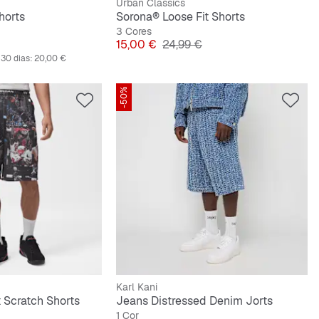
Urban Classics
horts
Sorona® Loose Fit Shorts
3 Cores
iginal
Preço
Preço original
15,00 €
24,99 €
30 dias:
20,00 €
-50%
Karl Kani
t Scratch Shorts
Jeans Distressed Denim Jorts
1 Cor