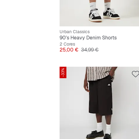
Urban Classics
90's Heavy Denim Shorts
2 Cores
Preço
Preço original
25,00 €
34,99 €
-33%