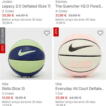
Jordan
Stanley
Legacy 2.0 Deflated (Size 7)
The Quencher H2.O FlowState Tumbler | 0,6L
2 Cores
4 Cores
Preço
Preço original
Preço
Preço original
35,99 €
44,99 €
31,99 €
39,99 €
Melhor preço durante 30 dias:
Melhor preço durante 30 dias:
35,99 €
31,99 €
SÓ ONLINE
-20%
-20%
Nike
Nike
Skills (Size 3)
Everyday All Court Deflated (Size 7)
3 Cores
1 Cor
Preço
Preço original
Preço
Preço original
13,59 €
16,99 €
35,99 €
44,99 €
Melhor preço durante 30 dias:
Melhor preço durante 30 dias:
13,59 €
35,99 €