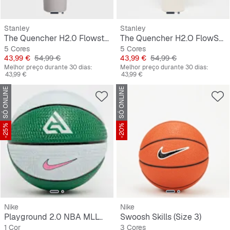
Stanley
Stanley
The Quencher H2.0 Flowstate Tumbler | 1,2L
The Quencher H2.O FlowState Tumbler | 1,2L
5 Cores
5 Cores
Preço
Preço original
Preço
Preço original
43,99 €
54,99 €
43,99 €
54,99 €
Melhor preço durante 30 dias:
Melhor preço durante 30 dias:
43,99 €
43,99 €
SÓ ONLINE
SÓ ONLINE
-25%
-20%
Nike
Nike
Playground 2.0 NBA MLLWK Bucks G ANTETOKOUNMPO
Swoosh Skills (Size 3)
1 Cor
3 Cores