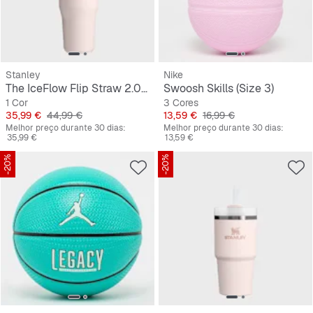
Stanley
Nike
The IceFlow Flip Straw 2.0 Tumbler | 0,6L
Swoosh Skills (Size 3)
1 Cor
3 Cores
Preço
Preço original
Preço
Preço original
35,99 €
44,99 €
13,59 €
16,99 €
Melhor preço durante 30 dias:
Melhor preço durante 30 dias:
35,99 €
13,59 €
-20%
-20%