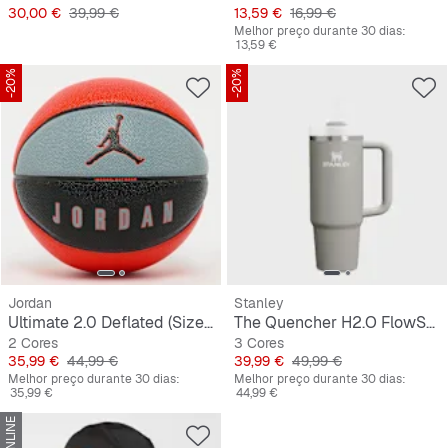
Preço
Preço original
Preço
Preço original
30,00 €
39,99 €
13,59 €
16,99 €
Melhor preço durante 30 dias:
13,59 €
-20%
-20%
Jordan
Stanley
Ultimate 2.0 Deflated (Size 7)
The Quencher H2.O FlowState Tumbler | 0,9L
2 Cores
3 Cores
Preço
Preço original
Preço
Preço original
35,99 €
44,99 €
39,99 €
49,99 €
Melhor preço durante 30 dias:
Melhor preço durante 30 dias:
35,99 €
44,99 €
SÓ ONLINE