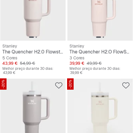
Stanley
Stanley
The Quencher H2.0 Flowstate Tumbler | 1,2L
The Quencher H2.O FlowState Tumbler | 0,9L
5 Cores
3 Cores
Preço
Preço original
Preço
Preço original
43,99 €
54,99 €
39,99 €
49,99 €
Melhor preço durante 30 dias:
Melhor preço durante 30 dias:
43,99 €
39,99 €
-20%
-20%