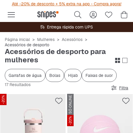
Até -20% de desconto + 5% extra na app - Compra agora!
Entrega rápida com UPS
Página inicial
Mulheres
Acessórios
Acessórios de desporto
Acessórios de desporto para
mulheres
Garrafas de água
Bolas
Hijab
Faixas de suor
17 Resultados
Filtra
-20%
SÓ ONLINE
-20%