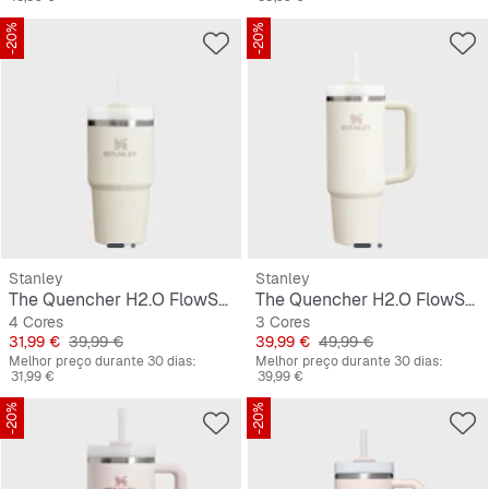
-20%
-20%
Stanley
Stanley
The Quencher H2.O FlowState Tumbler | 0,6L
The Quencher H2.O FlowState Tumbler | 0,9L
4 Cores
3 Cores
Preço
Preço original
Preço
Preço original
31,99 €
39,99 €
39,99 €
49,99 €
Melhor preço durante 30 dias:
Melhor preço durante 30 dias:
31,99 €
39,99 €
-20%
-20%