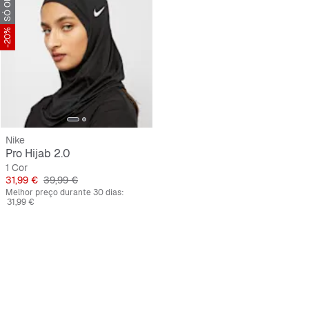
-20%
Nike
Pro Hijab 2.0
1 Cor
Preço
Preço original
31,99 €
39,99 €
Melhor preço durante 30 dias:
31,99 €