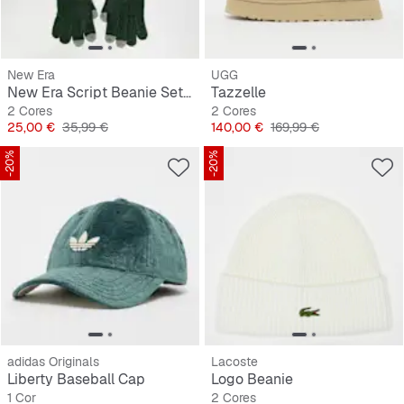
New Era
UGG
New Era Script Beanie Set blk/ofw
Tazzelle
2 Cores
2 Cores
Preço
Preço original
Preço
Preço original
25,00 €
35,99 €
140,00 €
169,99 €
-20%
-20%
adidas Originals
Lacoste
Liberty Baseball Cap
Logo Beanie
1 Cor
2 Cores