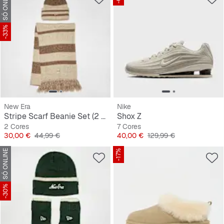
SÓ ONLINE
-33%
New Era
Nike
Stripe Scarf Beanie Set (2 Piece)
Shox Z
2 Cores
7 Cores
Preço
Preço original
Preço
Preço original
30,00 €
44,99 €
40,00 €
129,99 €
SÓ ONLINE
-17%
-30%