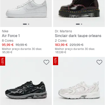
Nike
Dr. Martens
Air Force 1
Sinclair dark taupe orleans
8 Cores
2 Cores
Preço
Preço original
Preço
Preço original
95,99 €
119,99 €
183,99 €
229,99 €
Melhor preço durante 30 dias:
Melhor preço durante 30 dias:
95,99 €
183,99 €
-20%
-10%