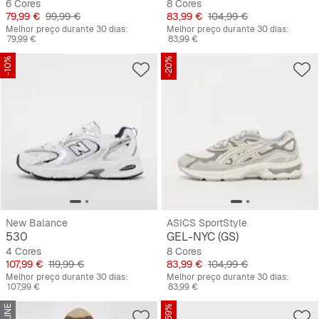
6 Cores
8 Cores
Preço
Preço original
Preço
Preço original
79,99 €
99,99 €
83,99 €
104,99 €
Melhor preço durante 30 dias:
Melhor preço durante 30 dias:
79,99 €
83,99 €
-10%
-20%
New Balance
ASICS SportStyle
530
GEL-NYC (GS)
4 Cores
8 Cores
Preço
Preço original
Preço
Preço original
107,99 €
119,99 €
83,99 €
104,99 €
Melhor preço durante 30 dias:
Melhor preço durante 30 dias:
107,99 €
83,99 €
-69%