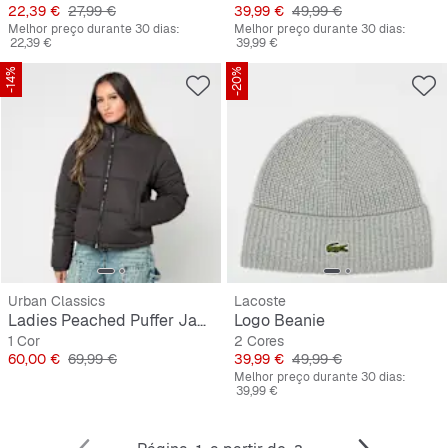
Preço
Preço original
Preço
Preço original
22,39 €
27,99 €
39,99 €
49,99 €
Melhor preço durante 30 dias:
Melhor preço durante 30 dias:
22,39 €
39,99 €
-14%
-20%
Urban Classics
Lacoste
Ladies Peached Puffer Jacket With Hood
Logo Beanie
1 Cor
2 Cores
Preço
Preço original
Preço
Preço original
60,00 €
69,99 €
39,99 €
49,99 €
Melhor preço durante 30 dias:
39,99 €