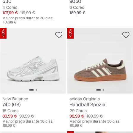
530
9060
4 Cores
6 Cores
Preço
Preço original
Preço
107,99 €
119,99 €
189,99 €
Melhor preço durante 30 dias:
107,99 €
-10%
-10%
New Balance
adidas Originals
740 (GS)
Handball Spezial
18 Cores
29 Cores
Preço
Preço original
Preço
Preço original
89,99 €
99,99 €
98,99 €
109,99 €
Melhor preço durante 30 dias:
Melhor preço durante 30 dias:
89,99 €
98,99 €