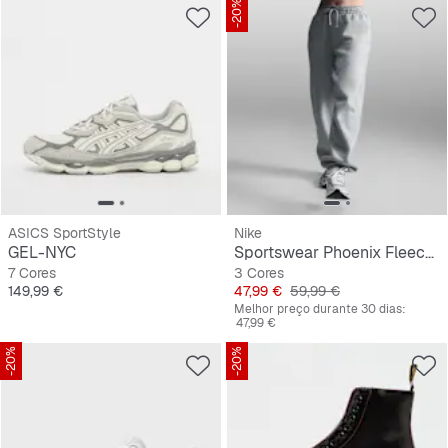
-20%
ASICS SportStyle
Nike
GEL-NYC
Sportswear Phoenix Fleece High-Waisted Oversized Sweatpants
7 Cores
3 Cores
Preço
Preço
Preço original
149,99 €
47,99 €
59,99 €
Melhor preço durante 30 dias:
47,99 €
-20%
-20%