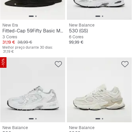
New Era
New Balance
Fitted-Cap 59Fifty Basic MLB New York Yankees
530 (GS)
3 Cores
6 Cores
Preço
Preço original
Preço
31,19 €
38,99 €
99,99 €
Melhor preço durante 30 dias:
31,19 €
-10%
New Balance
New Balance