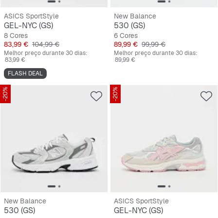
ASICS SportStyle
New Balance
GEL-NYC (GS)
530 (GS)
8 Cores
6 Cores
Preço
Preço original
Preço
Preço original
83,99 €
104,99 €
89,99 €
99,99 €
Melhor preço durante 30 dias:
Melhor preço durante 30 dias:
83,99 €
89,99 €
FLASH DEAL
-20%
-20%
New Balance
ASICS SportStyle
530 (GS)
GEL-NYC (GS)