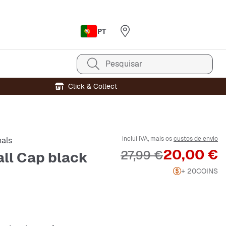
PT
Pesquisar
Click & Collect
inclui IVA, mais os
custos de envio
nals
Preço
20,00 €
Preço original
27,99 €
ll Cap black
+ 20
COINS