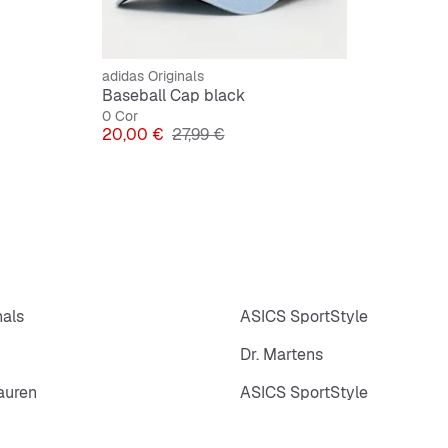
adidas Originals
Baseball Cap black
0 Cor
Preço
Preço original
20,00 €
27,99 €
nals
ASICS SportStyle
Dr. Martens
auren
ASICS SportStyle