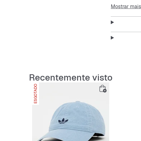
apresenta um
Mostrar mais
personalizad
com praticid
adidas
bord
perfil consid
visuais do dia
Features:
Sarja: 
Fecho 
Recentemente visto
Trevo bor
ESGOTADO