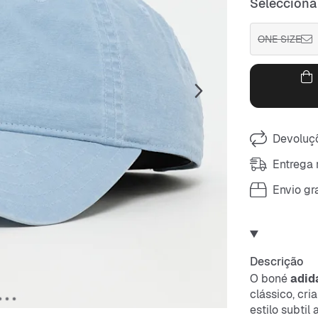
Selecciona
ONE SIZE
Devoluçõ
Entrega 
Envio gra
Descrição
O boné
adid
clássico, cr
estilo subtil