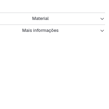
 fecho com argola em D na parte de trás para um ajuste
o que podes ajustar com facilidade, combinando conforto
ade para uma utilização durante todo o dia.Com um Trevol
Material
ado, este boné proporciona um charme sem esforço e um
erado, trazendo um toque desportivo e versátil aos teus
 a dia.
Mais informações
100% algodão
com ilhós em D
dado