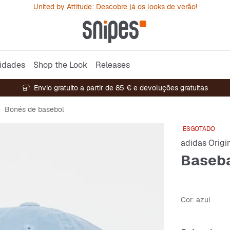
United by Attitude: Descobre já os looks de verão!
idades
Shop the Look
Releases
Envio gratuito a partir de 85 € e devoluções gratuitas
Bonés de basebol
ESGOTADO
adidas Origi
Baseba
Cor
: azul