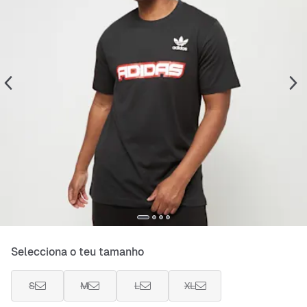
Selecciona o teu tamanho
S
M
L
XL