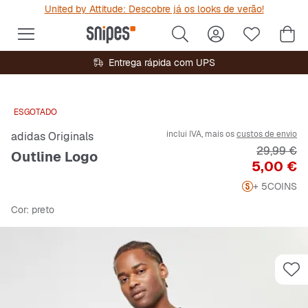
United by Attitude: Descobre já os looks de verão!
Entrega rápida com UPS
ESGOTADO
inclui IVA, mais os
custos de envio
adidas Originals
Preço orig
29,99 €
Outline Logo
Preço
5,00 €
+ 5
COINS
Cor
: preto