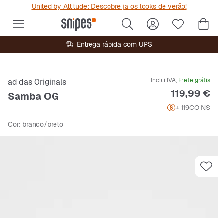
United by Attitude: Descobre já os looks de verão!
Entrega rápida com UPS
Inclui IVA,
Frete grátis
adidas Originals
Preço
119,99 €
Samba OG
+ 119
COINS
Cor
: branco/preto