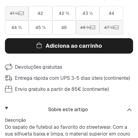
41 ⅓
42
42 ⅔
43 ⅓
44
44 ⅔
45 ⅓
46
46 ⅔
47 ⅓
Adiciona ao carrinho
Devoluções gratuitas
Entrega rápida com UPS 3-5 dias úteis (continente)
Envio gratuito a partir de 85€ (continente)
Sobre este artigo
Descrição
Do sapato de futebol ao favorito do streetwear. Com a
sua silhueta baixa e limpa, o material superior em couro