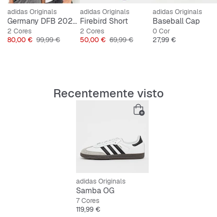
adidas Originals
adidas Originals
adidas Originals
Germany DFB 2026 Home Jersey
Firebird Short
Baseball Cap
2 Cores
2 Cores
0 Cor
Preço
Preço original
Preço
Preço original
Preço
80,00 €
99,99 €
50,00 €
69,99 €
27,99 €
Recentemente visto
adidas Originals
Samba OG
7 Cores
Preço
119,99 €