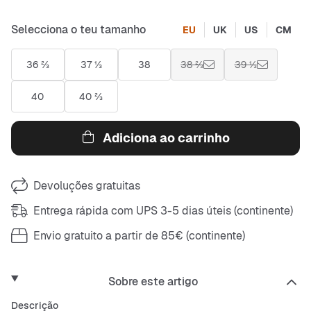
Selecciona o teu tamanho
EU
UK
US
CM
36 ⅔
37 ⅓
38
38 ⅔
39 ⅓
40
40 ⅔
Adiciona ao carrinho
Devoluções gratuitas
Entrega rápida com UPS 3-5 dias úteis (continente)
Envio gratuito a partir de 85€ (continente)
Sobre este artigo
Descrição