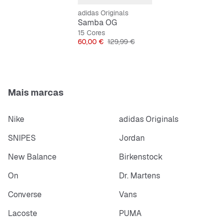
Ajuste normal
Com atacadores
adidas Originals
Topo em pele
Samba OG
As 3 riscas serrilhadas
15 Cores
Preço
Preço original
60,00 €
129,99 €
Inscrição Samba na lateral
Etiqueta com logótipo do trevo estampado na
língua de pele
Mais marcas
Nike
adidas Originals
SNIPES
Jordan
New Balance
Birkenstock
On
Dr. Martens
Converse
Vans
Lacoste
PUMA