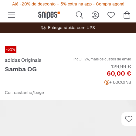
Até -20% de desconto + 5% extra na app - Compra agora!
Entrega rápida com UPS
-53%
inclui IVA, mais os
custos de envio
adidas Originals
Preço origi
129,99 €
Samba OG
Preço
60,00 €
+ 60
COINS
Cor
: castanho/bege