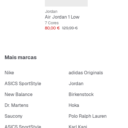
Jordan
Air Jordan 1 Low
7 Cores
Preço
Preço original
80,00 €
129,99 €
Mais marcas
Nike
adidas Originals
ASICS SportStyle
Jordan
New Balance
Birkenstock
Dr. Martens
Hoka
Saucony
Polo Ralph Lauren
ASICS SportStyle
Karl Kani