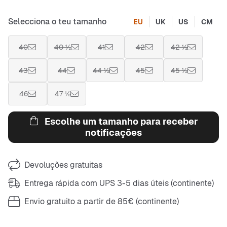
Selecciona o teu tamanho
EU
UK
US
CM
40
40 ½
41
42
42 ½
43
44
44 ½
45
45 ½
46
47 ½
Escolhe um tamanho para receber
notificações
Devoluções gratuitas
Entrega rápida com UPS 3-5 dias úteis (continente)
Envio gratuito a partir de 85€ (continente)