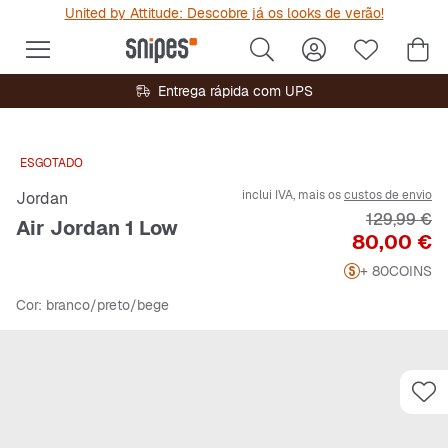
United by Attitude: Descobre já os looks de verão!
Entrega rápida com UPS
ESGOTADO
inclui IVA, mais os
custos de envio
Jordan
Preço origi
129,99 €
Air Jordan 1 Low
Preço
80,00 €
+ 80
COINS
Cor
: branco/preto/bege