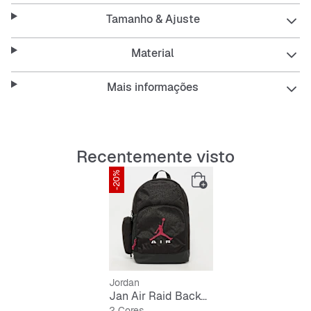
Tamanho & Ajuste
Features:
Material
Mais informações
material resistente
compartimento principal grande
Recentemente visto
bolso frontal prático
-20%
alças de ombro ajustáveis e acolchoadas
bolso lateral para objetos pequenos
Jordan
Jan Air Raid Backpack
2 Cores