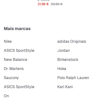
Preço
Preço original
31,99 €
39,99 €
Mais marcas
Nike
adidas Originals
ASICS SportStyle
Jordan
New Balance
Birkenstock
Dr. Martens
Hoka
Saucony
Polo Ralph Lauren
ASICS SportStyle
Karl Kani
On