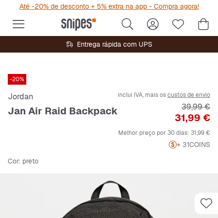
Até -20% de desconto + 5% extra na app - Compra agora!
Entrega rápida com UPS
-20%
inclui IVA, mais os
custos de envio
Jordan
Preço orig
39,99 €
Jan Air Raid Backpack
Preço
31,99 €
Melhor preço por 30 dias:
31,99 €
+ 31
COINS
Cor
: preto