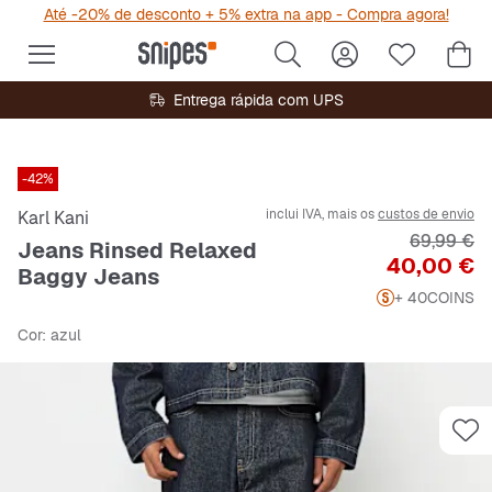
Até -20% de desconto + 5% extra na app - Compra agora!
Entrega rápida com UPS
-42%
inclui IVA, mais os
custos de envio
Karl Kani
Preço orig
69,99 €
Jeans Rinsed Relaxed
Preço
40,00 €
Baggy Jeans
+ 40
COINS
Cor
: azul