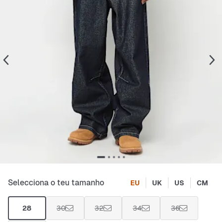
Selecciona o teu tamanho
EU
UK
US
CM
28
30
32
34
36