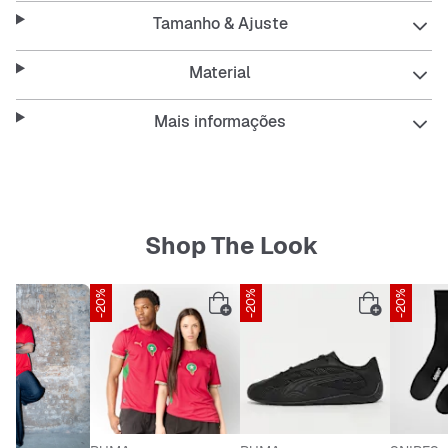
dia.
Tamanho & Ajuste
Features:
Material
Mais informações
Corte oversized para máximo conforto
Comprimento comprido para um visual baggy
Shop The Look
Material denim resistente
Fáceis de cuidar e duradouros
-20%
-20%
-20%
Azul clássico com detalhes marcantes