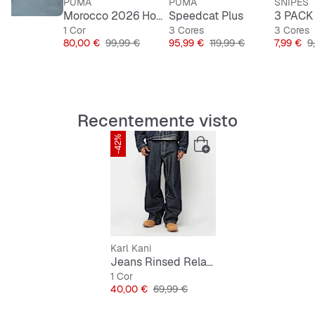
PUMA
PUMA
SNIPES
Morocco 2026 Home Jersey
Speedcat Plus
1 Cor
3 Cores
3 Cores
Preço
Preço original
Preço
Preço original
Preço
P
80,00 €
99,99 €
95,99 €
119,99 €
7,99 €
9
Recentemente visto
-42%
Karl Kani
Jeans Rinsed Relaxed Baggy Jeans
1 Cor
Preço
Preço original
40,00 €
69,99 €