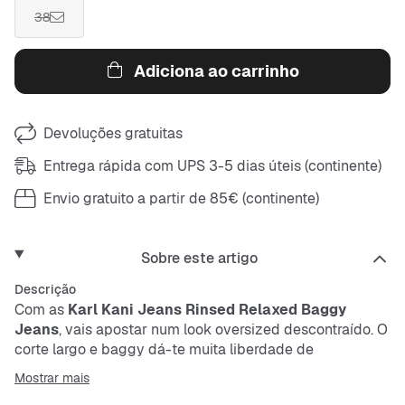
38
Adiciona ao carrinho
Devoluções gratuitas
Entrega rápida com UPS 3-5 dias úteis (continente)
Envio gratuito a partir de 85€ (continente)
Sobre este artigo
Descrição
Com as
Karl Kani Jeans Rinsed Relaxed Baggy
Jeans
, vais apostar num look oversized descontraído. O
corte largo e baggy dá-te muita liberdade de
movimento e um estilo relaxado. Estes jeans são
Mostrar mais
resistentes e fáceis de cuidar – perfeitos para o teu dia a