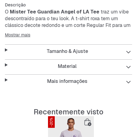
Descrição
O
Mister Tee Guardian Angel of LA Tee
traz um vibe
descontraído para o teu look. A t-shirt roxa tem um
clássico decote redondo e um corte Regular Fit para um
ajuste confortável. O pequeno print do anjo torna o
Mostrar mais
design especial. É respirável, resistente e fácil de cuidar
– perfeito para o dia a dia.
Tamanho & Ajuste
Features:
Material
Mais informações
Corte Regular Fit para um ajuste confortável
Decote redondo
Recentemente visto
Material respirável
-20%
Resistente e fácil de cuidar