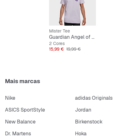
Print fixe do anjo no peito
Mister Tee
Guardian Angel of LA Tee
2 Cores
Preço
Preço original
15,99 €
19,99 €
Mais marcas
Nike
adidas Originals
ASICS SportStyle
Jordan
New Balance
Birkenstock
Dr. Martens
Hoka