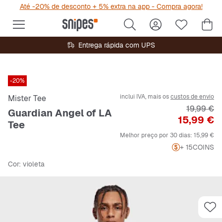
Até -20% de desconto + 5% extra na app - Compra agora!
Entrega rápida com UPS
-20%
inclui IVA, mais os
custos de envio
Mister Tee
Preço ori
19,99 €
Guardian Angel of LA
Preço
15,99 €
Tee
Melhor preço por 30 dias:
15,99 €
+ 15
COINS
Cor
: violeta