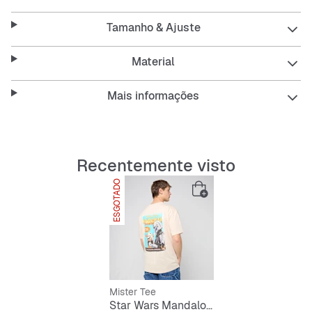
para fãs que querem estar confortáveis e com estilo.
Tamanho & Ajuste
Características:
Material
Mais informações
Corte largo para um ajuste descontraído
Gola redonda
Recentemente visto
Design de manga curta
ESGOTADO
Material respirável e fácil de cuidar
Durável para o dia a dia
Mister Tee
Star Wars Mandalorian Magazine Cover 1 Loose Tee