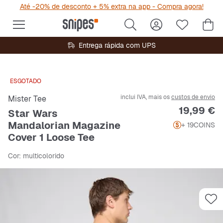
Até -20% de desconto + 5% extra na app - Compra agora!
Entrega rápida com UPS
ESGOTADO
inclui IVA, mais os
custos de envio
Mister Tee
Preço
19,99 €
Star Wars
Mandalorian Magazine
+ 19
COINS
Cover 1 Loose Tee
Cor
: multicolorido