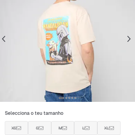
Selecciona o teu tamanho
XS
S
M
L
XL