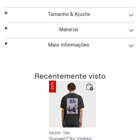
destaca-te na multidão. É respirável e fácil de cuidar –
ideal para o teu dia a dia.
Tamanho & Ajuste
Características:
Material
Mais informações
Corte oversize para um ajuste relaxado
Gola redonda
Recentemente visto
Mangas curtas
-20%
Respirável e resistente
Fácil de cuidar
Mister Tee
Sunset City Vintage Oversize Tee