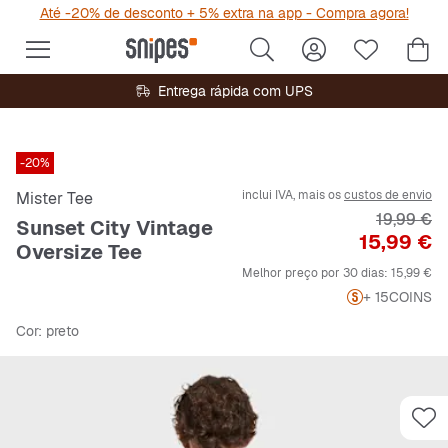
Até -20% de desconto + 5% extra na app - Compra agora!
Entrega rápida com UPS
-20%
inclui IVA, mais os
custos de envio
Mister Tee
Preço ori
19,99 €
Sunset City Vintage
Preço
15,99 €
Oversize Tee
Melhor preço por 30 dias:
15,99 €
+ 15
COINS
Cor
: preto