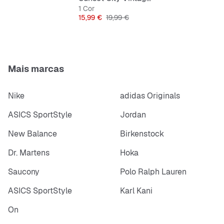
1 Cor
Preço
Preço original
15,99 €
19,99 €
Mais marcas
Nike
adidas Originals
ASICS SportStyle
Jordan
New Balance
Birkenstock
Dr. Martens
Hoka
Saucony
Polo Ralph Lauren
ASICS SportStyle
Karl Kani
On