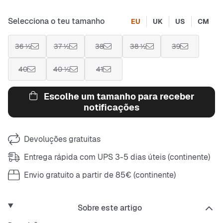
Selecciona o teu tamanho
EU
UK
US
CM
36 ½
37 ½
38
38 ½
39
40
40 ½
41
Escolhe um tamanho para receber
notificações
Devoluções gratuitas
Entrega rápida com UPS 3-5 dias úteis (continente)
Envio gratuito a partir de 85€ (continente)
Sobre este artigo