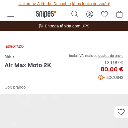
United by Attitude: Descobre já os looks de verão!
Entrega rápida com UPS
ESGOTADO
inclui IVA, mais os
custos de envio
Nike
Preço origi
129,99 €
Air Max Moto 2K
Preço
80,00 €
+ 80
COINS
Cor
: branco