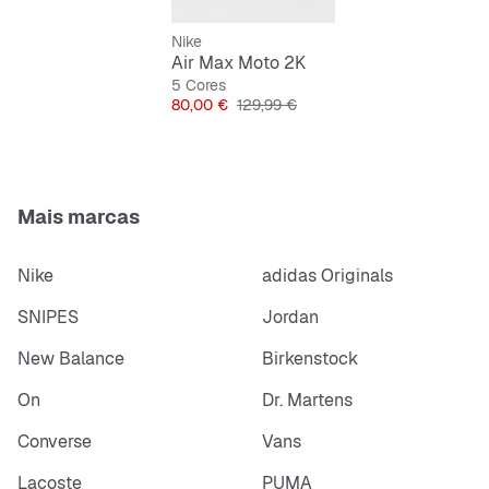
Atacadores para ajuste ideal
Nike
Air Max Moto 2K
5 Cores
Preço
Preço original
80,00 €
129,99 €
Mais marcas
Nike
adidas Originals
SNIPES
Jordan
New Balance
Birkenstock
On
Dr. Martens
Converse
Vans
Lacoste
PUMA