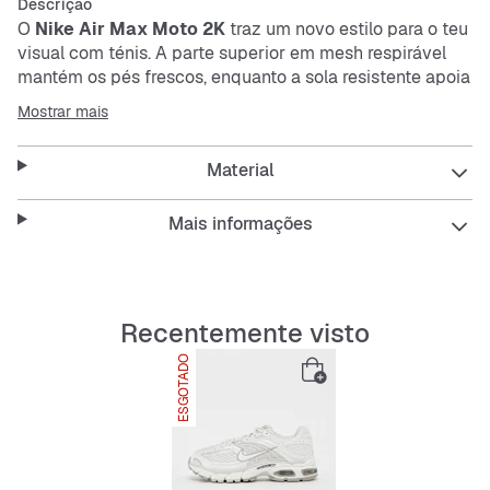
Descrição
O
Nike Air Max Moto 2K
traz um novo estilo para o teu
visual com ténis. A parte superior em
mesh
respirável
mantém os pés frescos, enquanto a sola resistente apoia
cada passo. Estes ténis baixos brancos são fáceis de
Mostrar mais
cuidar e ajustam-se na perfeição graças aos atacadores.
Material
Features:
Mais informações
Parte superior em
mesh
respirável
Recentemente visto
Construção estável para suporte seguro
ESGOTADO
Fáceis de cuidar e duráveis
Corte baixo confortável