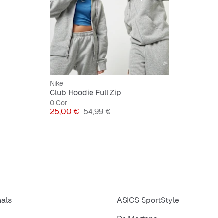
Nike
Club Hoodie Full Zip
0 Cor
Preço
Preço original
25,00 €
54,99 €
nals
ASICS SportStyle