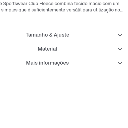
ke Sportswear Club Fleece combina tecido macio com um
 simples que é suficientemente versátil para utilização no
om um fecho completo até o queixo, esta é a camada
feita num dia frio.
Tamanho & Ajuste
uave
scovado, tornando-o extremamente macio e confortável.
pir
Material
leto permite vestir e despir facilmente.
Mais informações