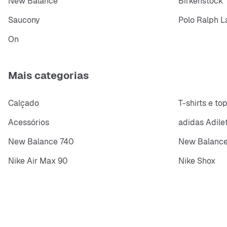
New Balance
Birkenstock
Saucony
Polo Ralph L
On
Mais categorias
Calçado
T-shirts e to
Acessórios
adidas Adile
New Balance 740
New Balance
Nike Air Max 90
Nike Shox