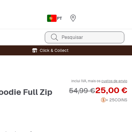
PT
Pesquisar
Click & Collect
inclui IVA, mais os
custos de envio
Preço
25,00 €
Preço original
54,99 €
odie Full Zip
+ 25
COINS