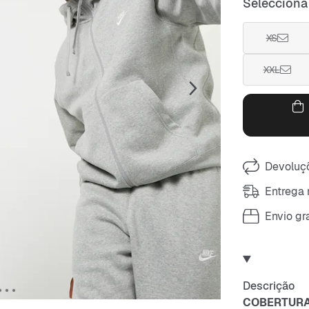
Selecciona
XS
XXL
Devoluçõ
Entrega 
Envio gra
Descrição
COBERTURA