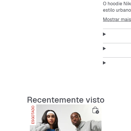
O hoodie Ni
estilo urbano
dia a dia. C
Mostrar mais
adicional per
Conforto s
O tecido é e
Fácil de des
O fecho comp
Recentemente visto
ESGOTADO