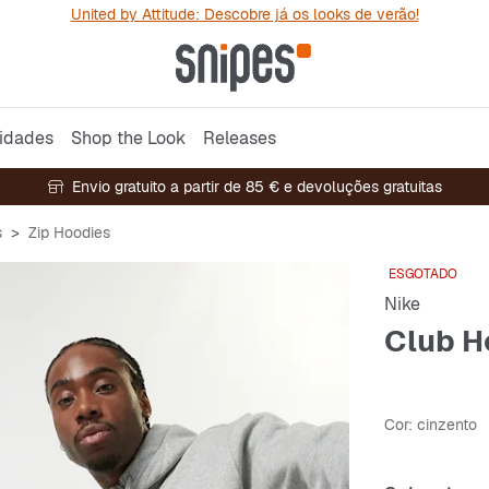
United by Attitude: Descobre já os looks de verão!
idades
Shop the Look
Releases
Envio gratuito a partir de 85 € e devoluções gratuitas
s
Zip Hoodies
ESGOTADO
Nike
Club Ho
Cor
: cinzento