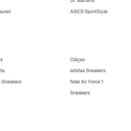
Dr. Martens
auren
ASICS SportStyle
ps
Calças
tte
adidas Sneakers
 Sneakers
Nike Air Force 1
Sneakers