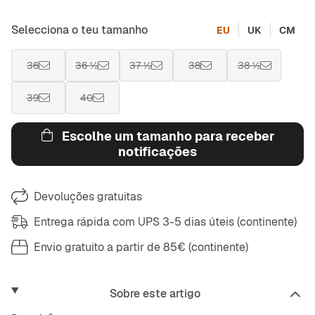
Selecciona o teu tamanho
EU
UK
CM
36
36 ½
37 ½
38
38 ½
39
40
Escolhe um tamanho para receber
notificações
Devoluções gratuitas
Entrega rápida com UPS 3-5 dias úteis (continente)
Envio gratuito a partir de 85€ (continente)
Sobre este artigo