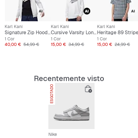
Karl Kani
Karl Kani
Karl Kani
Signature Zip Hoodie
Cursive Varsity Longsleeve Junior
1 Cor
1 Cor
1 Cor
Preço
Preço original
Preço
Preço original
Preço
Preço origin
40,00 €
54,99 €
15,00 €
34,99 €
15,00 €
24,99 €
Recentemente visto
ESGOTADO
Nike