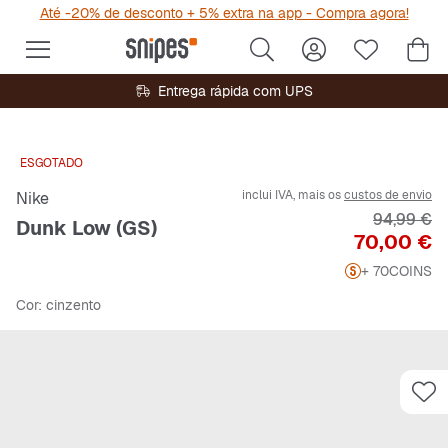
Até -20% de desconto + 5% extra na app - Compra agora!
Entrega rápida com UPS
ESGOTADO
inclui IVA, mais os
custos de envio
Nike
Preço orig
94,99 €
Dunk Low (GS)
Preço
70,00 €
+ 70
COINS
Cor
: cinzento