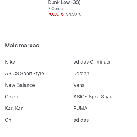
Dunk Low (GS)
7 Cores
Preço
Preço original
70,00 €
94,99 €
Mais marcas
Nike
adidas Originals
ASICS SportStyle
Jordan
New Balance
Vans
Crocs
ASICS SportStyle
Karl Kani
PUMA
On
adidas