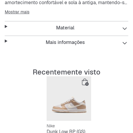
amortecimento confortável e sola à antiga, mantendo-se
fiel às linhas clássicas da Nike.
Mostrar mais
A pele genuína e a pele sintética são resistentes e
Material
conferem uma sensação clássica.
A boca e a língua combinam-se com as perfurações na
zona da biqueira para conferir a estas sapatilhas um
Mais informações
look emblemático inspirado nas Dunk originais.
A sola exterior de borracha a todo o comprimento
proporciona uma tração duradoura e apresenta um
padrão de tração semelhante ao do modelo original.
Recentemente visto
Nike
Dunk Low RP (GS)