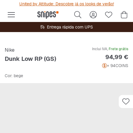
United by Attitude: Descobre já os looks de verão!
Entrega rápida com UPS
Inclui IVA,
Frete grátis
Nike
Preço
94,99 €
Dunk Low RP (GS)
+ 94
COINS
Cor
: bege